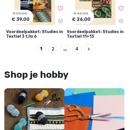
€ 58,00
€ 40,00
€ 39,00
€ 26,00
Voordeelpakket: Studies in
Voordeelpakket: Studies in
Textiel 3 t/m 6
Textiel 11+13
1
2
…
4
>
Shop je hobby