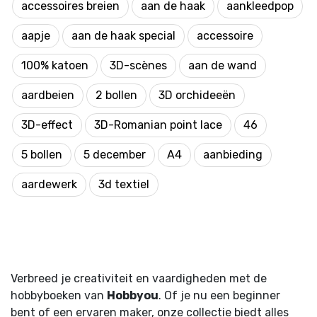
accessoires breien
aan de haak
aankleedpop
aapje
aan de haak special
accessoire
100% katoen
3D-scènes
aan de wand
aardbeien
2 bollen
3D orchideeën
3D-effect
3D-Romanian point lace
46
5 bollen
5 december
A4
aanbieding
aardewerk
3d textiel
Verbreed je creativiteit en vaardigheden met de
hobbyboeken van
Hobbyou
. Of je nu een beginner
bent of een ervaren maker, onze collectie biedt alles