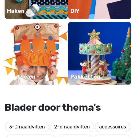
Haken
DIY
Knutselen
Pakketten
Blader door thema's
3-D naaldvilten
2-d naaldvilten
accessoires