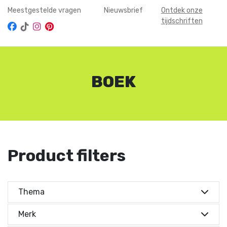
Meestgestelde vragen
Nieuwsbrief
Ontdek onze
tijdschriften
BOEK
Product filters
Thema
Kies je thema's
Merk