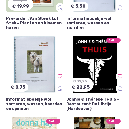
€ 22,99
€ 19,99
€ 5,50
Pre-order: Van Steek tot
Informatieboekje wol
Stek – Planten en bloemen
sorteren, wassen en
haken
kaarden
SALE!
€ 39,95
€ 8,75
€ 22,95
Informatieboekje wol
Jonnie & Thérèse THUIS –
sorteren, wassen, kaarden
Restaurant De Librije
én spinnen
(Hardcover)
SALE!
SALE!