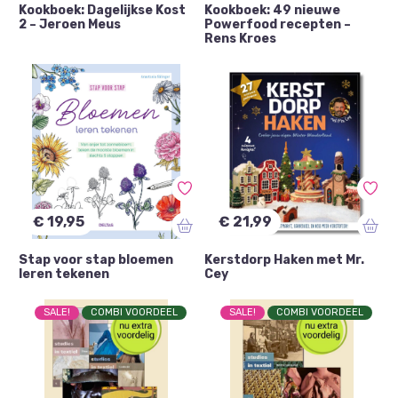
Kookboek: Dagelijkse Kost
Kookboek: 49 nieuwe
2 – Jeroen Meus
Powerfood recepten –
Rens Kroes
€ 19,95
€ 21,99
Stap voor stap bloemen
Kerstdorp Haken met Mr.
leren tekenen
Cey
SALE!
COMBI VOORDEEL
SALE!
COMBI VOORDEEL