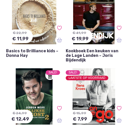
€ 22,99
€ 41,99
€ 11,99
€ 19,99
Basics to Brilliance kids –
Kookboek Een keuken van
Donna Hay
de Lage Landen – Joris
Bijdendijk
SALE!
SALE!
LAATSTE OP VOORRAAD
€ 24,99
€ 15,99
€ 12,49
€ 7,99