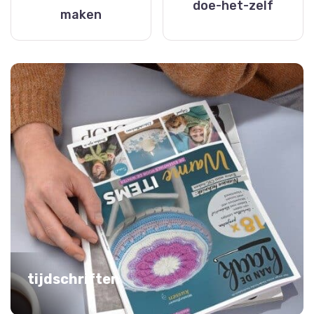
doe-het-zelf
maken
tijdschriften