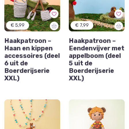
€ 5,99
€ 7,99
Haakpatroon –
Haakpatroon –
Haan en kippen
Eendenvijver met
accessoires (deel
appelboom (deel
6 uit de
5 uit de
Boerderijserie
Boerderijserie
XXL)
XXL)