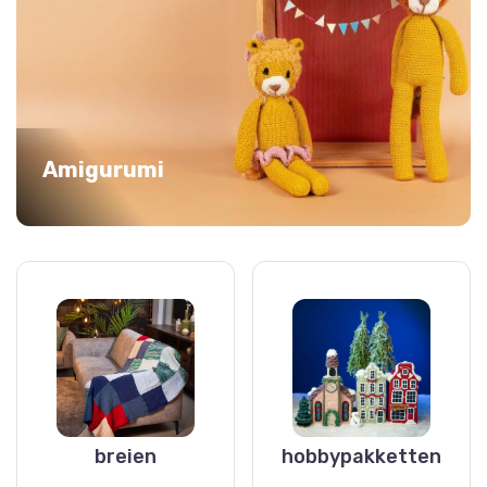
Amigurumi
breien
hobbypakketten