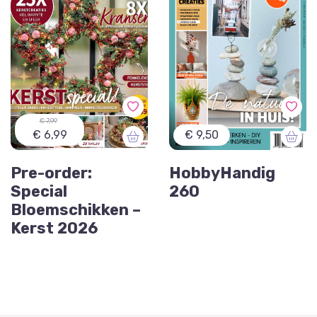
€ 7,99
€ 6,99
€ 9,50
Pre-order:
HobbyHandig
Special
260
Bloemschikken –
Kerst 2026