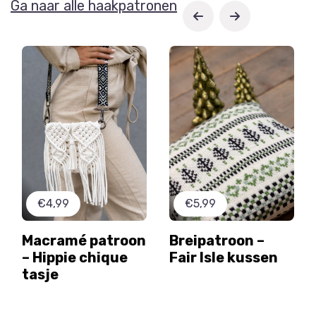
Ga naar alle haakpatronen
€4,99
€5,99
Macramé patroon
Breipatroon –
– Hippie chique
Fair Isle kussen
tasje