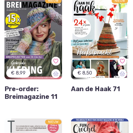
NIEUW
NIEUW
€ 8,99
€ 8,50
Pre-order:
Aan de Haak 71
Breimagazine 11
NIEUW