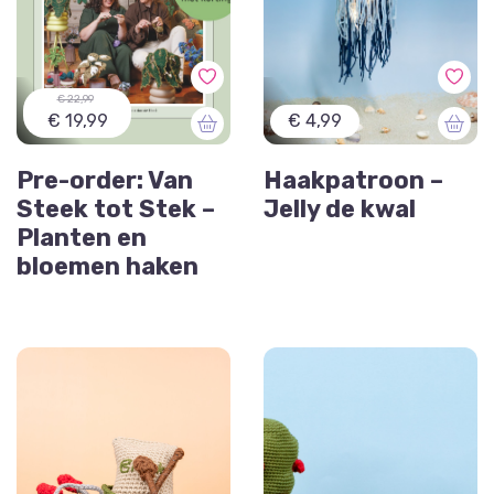
€ 22,99
€ 19,99
€ 4,99
Pre-order: Van
Haakpatroon –
Steek tot Stek –
Jelly de kwal
Planten en
bloemen haken