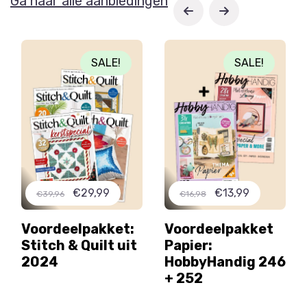
Ga naar alle aanbiedingen
SALE!
SALE!
€29,99
€13,99
€39,96
€16,98
Voordeelpakket:
Voordeelpakket
Stitch & Quilt uit
Papier:
2024
HobbyHandig 246
+ 252