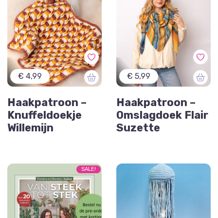
€ 4,99
€ 5,99
Haakpatroon –
Haakpatroon –
Knuffeldoekje
Omslagdoek Flair
Willemijn
Suzette
SALE!