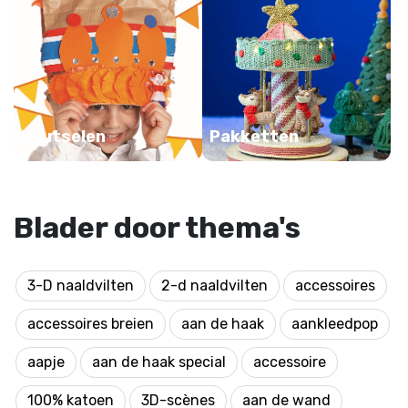
Knutselen
Pakketten
Blader door thema's
3-D naaldvilten
2-d naaldvilten
accessoires
accessoires breien
aan de haak
aankleedpop
aapje
aan de haak special
accessoire
100% katoen
3D-scènes
aan de wand