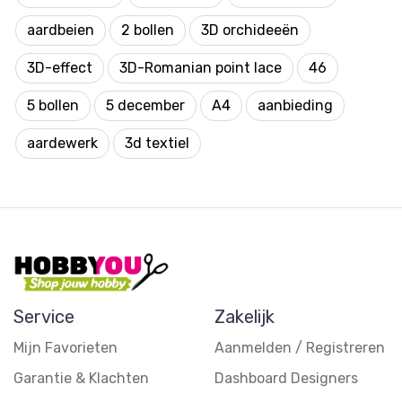
aardbeien
2 bollen
3D orchideeën
3D-effect
3D-Romanian point lace
46
5 bollen
5 december
A4
aanbieding
aardewerk
3d textiel
Service
Zakelijk
Mijn Favorieten
Aanmelden / Registreren
Garantie & Klachten
Dashboard Designers