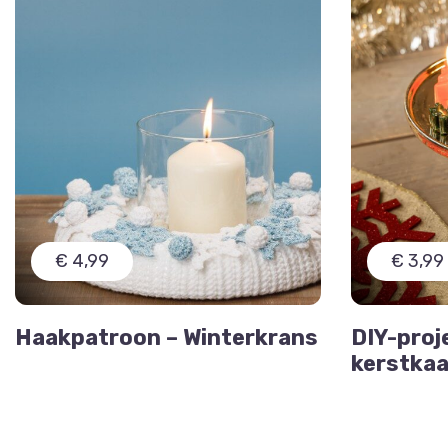
€ 4,99
€ 3,99
Haakpatroon – Winterkrans
DIY-proj
kerstka