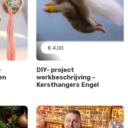
€ 4,00
–
DIY- project
en
werkbeschrijving –
Kersthangers Engel