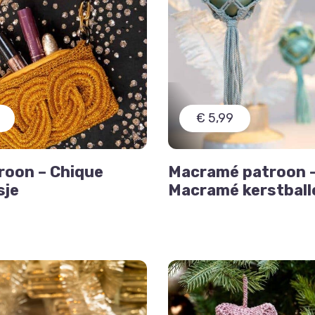
€ 5,99
roon – Chique
Macramé patroon 
sje
Macramé kerstball