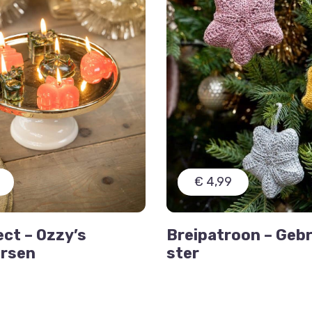
€ 4,99
ect – Ozzy’s
Breipatroon – Geb
arsen
ster