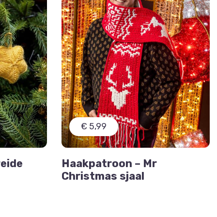
€ 5,99
reide
Haakpatroon – Mr
Christmas sjaal