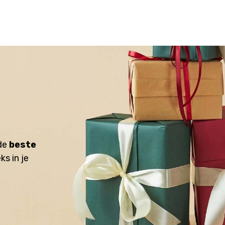
 de
beste
ks in je