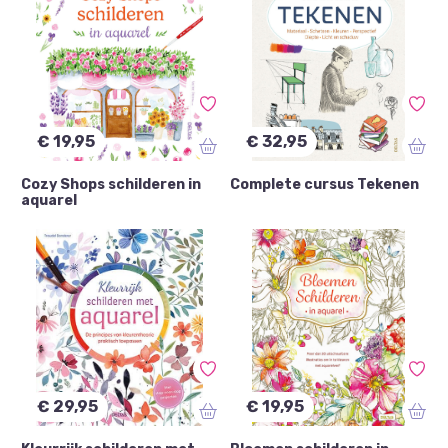
Papier
(2)
Schilderen
(6)
Tekenen
(1)
€ 19,95
€ 32,95
Cozy Shops schilderen in
Complete cursus Tekenen
aquarel
€ 29,95
€ 19,95