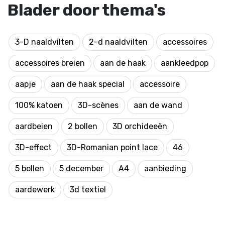
Blader door thema's
3-D naaldvilten
2-d naaldvilten
accessoires
accessoires breien
aan de haak
aankleedpop
aapje
aan de haak special
accessoire
100% katoen
3D-scènes
aan de wand
aardbeien
2 bollen
3D orchideeën
3D-effect
3D-Romanian point lace
46
5 bollen
5 december
A4
aanbieding
aardewerk
3d textiel