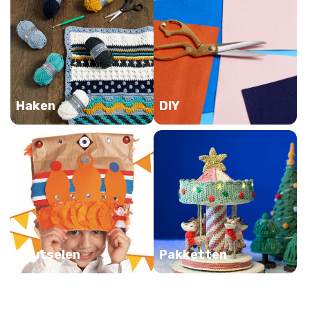
Haken
DIY
Knutselen
Pakketten