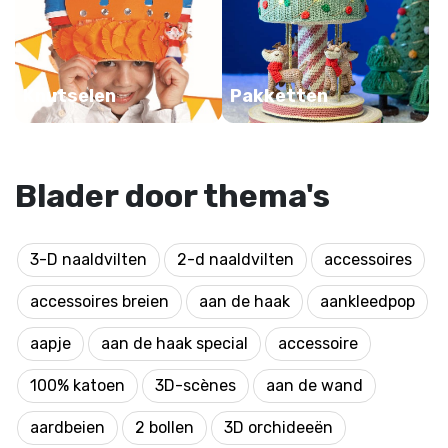
Knutselen
Pakketten
Blader door thema's
3-D naaldvilten
2-d naaldvilten
accessoires
accessoires breien
aan de haak
aankleedpop
aapje
aan de haak special
accessoire
100% katoen
3D-scènes
aan de wand
aardbeien
2 bollen
3D orchideeën