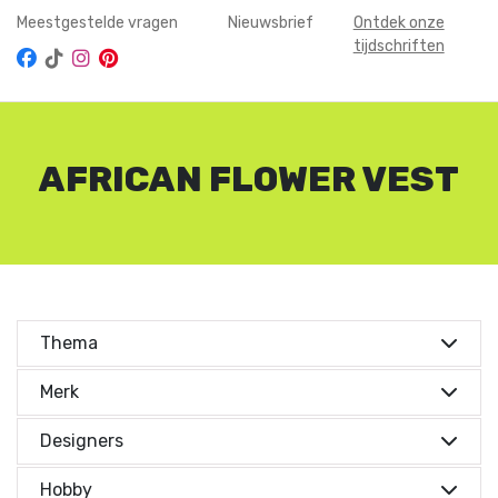
Meestgestelde vragen
Nieuwsbrief
Ontdek onze
tijdschriften
AFRICAN FLOWER VEST
Thema
Kies je thema's
Merk
Merken
Kies je thema's
Cadeautips
(1)
Designers
Kleding & accessoires
(1)
Designers
Merken
Aan de Haak
(1)
Hobby