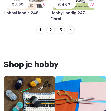
€ 8,99
€ 8,99
€ 5,99
€ 4,99
HobbyHandig 248
HobbyHandig 247 –
Floral
1
2
3
>
Shop je hobby