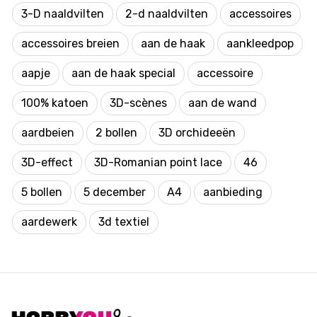
3-D naaldvilten
2-d naaldvilten
accessoires
accessoires breien
aan de haak
aankleedpop
aapje
aan de haak special
accessoire
100% katoen
3D-scènes
aan de wand
aardbeien
2 bollen
3D orchideeën
3D-effect
3D-Romanian point lace
46
5 bollen
5 december
A4
aanbieding
aardewerk
3d textiel