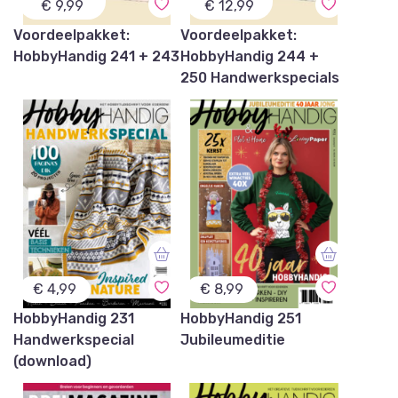
€ 9,99
€ 12,99
Voordeelpakket:
Voordeelpakket:
HobbyHandig 241 + 243
HobbyHandig 244 +
250 Handwerkspecials
€
4,99
€
8,99
HobbyHandig 231
HobbyHandig 251
Handwerkspecial
Jubileumeditie
(download)