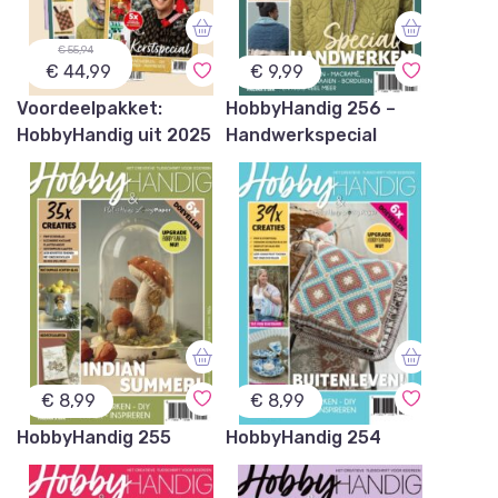
€ 55,94
€ 44,99
€
9,99
Voordeelpakket:
HobbyHandig 256 –
HobbyHandig uit 2025
Handwerkspecial
€
8,99
€
8,99
HobbyHandig 255
HobbyHandig 254