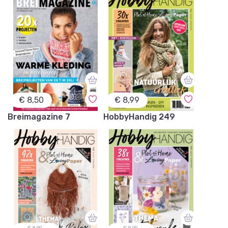
€
8,50
€
8,99
Breimagazine 7
HobbyHandig 249