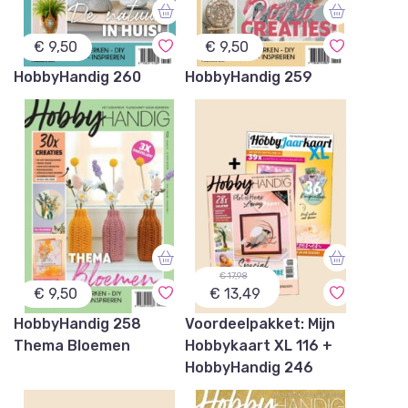
€
9,50
€
9,50
HobbyHandig 260
HobbyHandig 259
€ 17,98
€
9,50
€ 13,49
HobbyHandig 258
Voordeelpakket: Mijn
Thema Bloemen
Hobbykaart XL 116 +
HobbyHandig 246