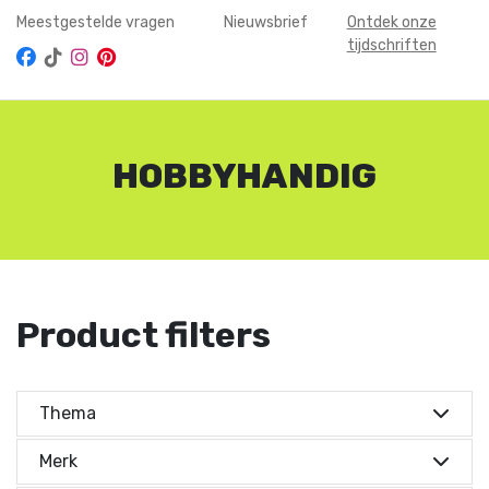
Meestgestelde vragen
Nieuwsbrief
Ontdek onze
tijdschriften
HOBBYHANDIG
Product filters
Thema
Kies je thema's
Merk