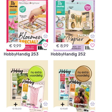
€
9,99
€
8,99
HobbyHandig 253
HobbyHandig 252
€ 18,00
€ 19,49