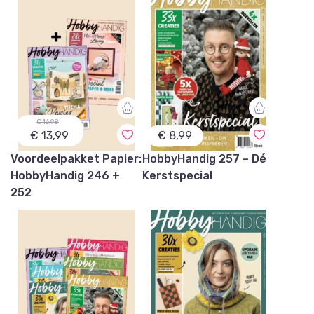
€ 16,98
€ 13,99
€
8,99
Voordeelpakket Papier:
HobbyHandig 257 – Dé
HobbyHandig 246 +
Kerstspecial
252