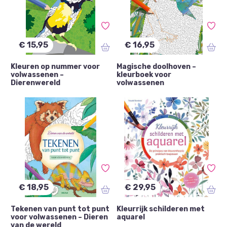
€ 15,95
€ 16,95
Kleuren op nummer voor
Magische doolhoven –
volwassenen –
kleurboek voor
Dierenwereld
volwassenen
€ 18,95
€ 29,95
Tekenen van punt tot punt
Kleurrijk schilderen met
voor volwassenen – Dieren
aquarel
van de wereld