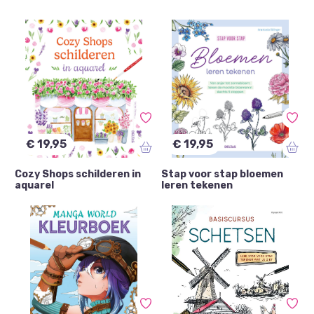
Kaarten maken
(1)
Kleuren
(15)
Knutselen
(2)
Papier
(2)
Schilderen
(2)
Tekenen
(5)
€ 19,95
€ 19,95
Cozy Shops schilderen in
Stap voor stap bloemen
aquarel
leren tekenen