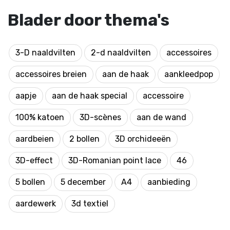
Blader door thema's
3-D naaldvilten
2-d naaldvilten
accessoires
accessoires breien
aan de haak
aankleedpop
aapje
aan de haak special
accessoire
100% katoen
3D-scènes
aan de wand
aardbeien
2 bollen
3D orchideeën
3D-effect
3D-Romanian point lace
46
5 bollen
5 december
A4
aanbieding
aardewerk
3d textiel