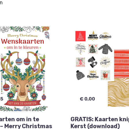
en
95
€ 0,00
rten om in te
GRATIS: Kaarten kni
 – Merry Christmas
Kerst (download)