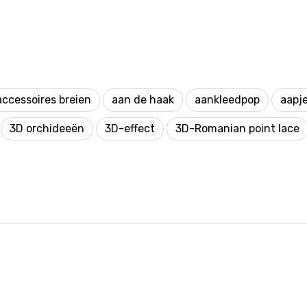
accessoires breien
aan de haak
aankleedpop
aapj
3D orchideeën
3D-effect
3D-Romanian point lace