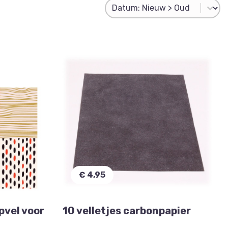
Product Sorting
Sort content
€ 4,95
pvel voor
10 velletjes carbonpapier