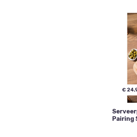
Hobby's
(1)
Kaarten maken
(3)
Kleuren
(1)
Knutselen
(2)
€ 24,
Serveer
Pairing 