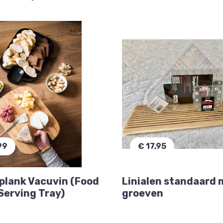
99
€ 17,95
plank Vacuvin (Food
Linialen standaard 
Serving Tray)
groeven