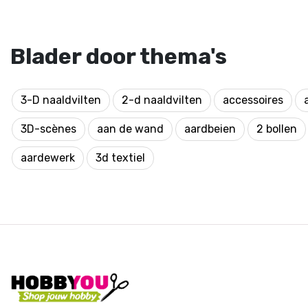
Blader door thema's
3-D naaldvilten
2-d naaldvilten
accessoires
3D-scènes
aan de wand
aardbeien
2 bollen
aardewerk
3d textiel