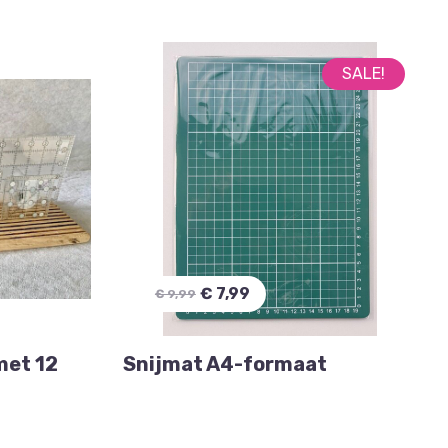
SALE!
€ 7,99
€ 9,99
met 12
Snijmat A4-formaat