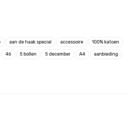
e
aan de haak special
accessoire
100% katoen
46
5 bollen
5 december
A4
aanbieding