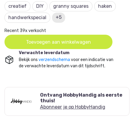
creatief
DIY
granny squares
haken
zin om creatief aan de slag te gaan!
+5
handwerkspecial
Recent 39x verkocht
Toevoegen aan winkelwagen
Verwachte leverdatum
Bekijk ons
verzendschema
voor een indicatie van
de verwachte leverdatum van dit tijdschrift.
Ontvang HobbyHandig als eerste
thuis!
Abonneer je op HobbyHandig