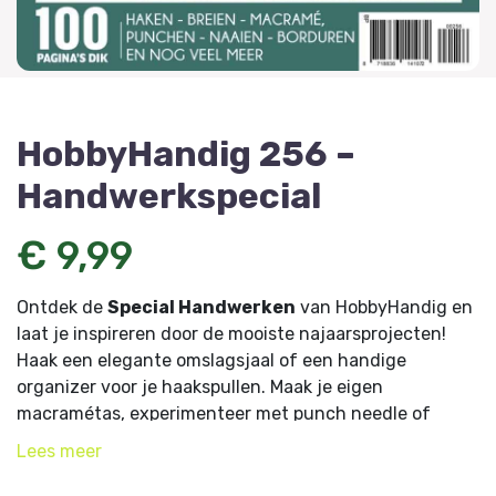
HobbyHandig 256 –
Handwerkspecial
€ 9,99
Ontdek de
Special Handwerken
van HobbyHandig en
laat je inspireren door de mooiste najaarsprojecten!
Haak een elegante omslagsjaal of een handige
organizer voor je haakspullen. Maak je eigen
macramétas, experimenteer met punch needle of
ontwerp sfeervolle kaarten en decoraties. Van warme
Lees
meer
accessoires tot echte eyecatchers: met deze editie
beleef je het ultieme herfstgevoel én krijg je meteen