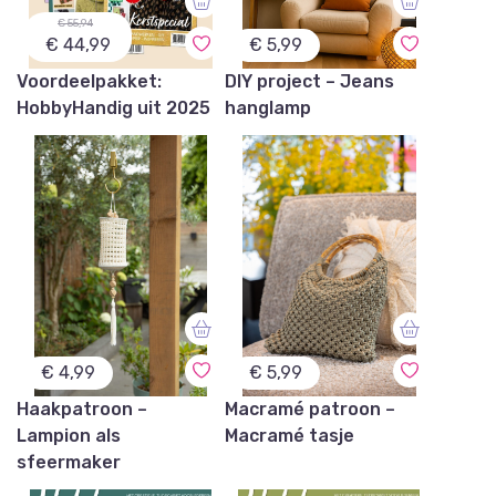
€ 55,94
€ 44,99
€ 5,99
Voordeelpakket:
DIY project – Jeans
HobbyHandig uit 2025
hanglamp
€ 4,99
€ 5,99
Haakpatroon –
Macramé patroon –
Lampion als
Macramé tasje
sfeermaker