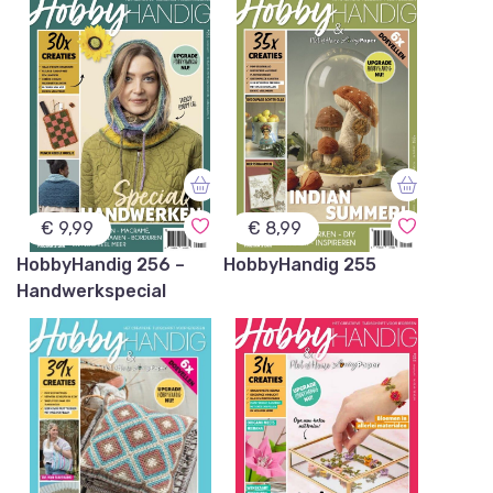
€ 9,99
€ 8,99
HobbyHandig 256 –
HobbyHandig 255
Handwerkspecial