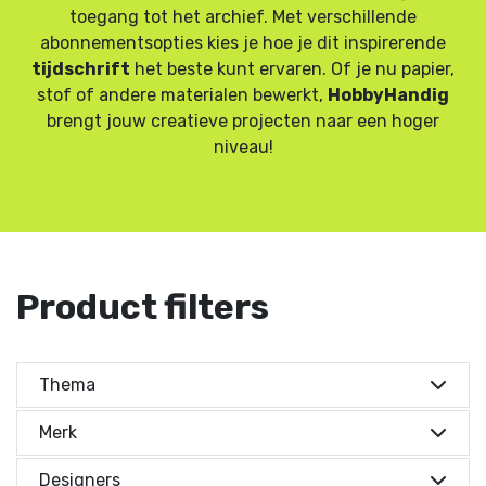
toegang tot het archief. Met verschillende
abonnementsopties kies je hoe je dit inspirerende
tijdschrift
het beste kunt ervaren. Of je nu papier,
stof of andere materialen bewerkt,
HobbyHandig
brengt jouw creatieve projecten naar een hoger
niveau!
Product filters
Thema
Kies je thema's
Merk
Merken
Kies je thema's
Home deco
(48)
Designers