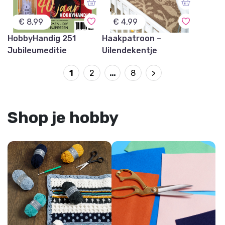
€ 8,99
€ 4,99
HobbyHandig 251
Haakpatroon –
Jubileumeditie
Uilendekentje
1
2
…
8
>
Shop je hobby