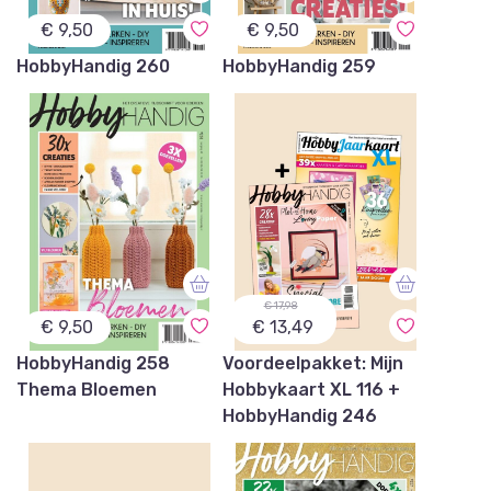
€ 9,50
€ 9,50
HobbyHandig 260
HobbyHandig 259
€ 17,98
€ 9,50
€ 13,49
HobbyHandig 258
Voordeelpakket: Mijn
Thema Bloemen
Hobbykaart XL 116 +
HobbyHandig 246