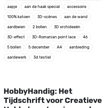
aapje
aan de haak special
accessoire
100% katoen
3D-scènes
aan de wand
aardbeien
2 bollen
3D orchideeën
3D-effect
3D-Romanian point lace
46
5 bollen
5 december
A4
aanbieding
aardewerk
3d textiel
HobbyHandig: Het
Tijdschrift voor Creatieve