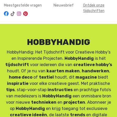
Meestgestelde vragen
Nieuwsbrief
Ontdek onze
tijdschriften
HOBBYHANDIG
HobbyHandig: Het Tijdschrift voor Creatieve Hobby’s
en Inspirerende Projecten.
HobbyHandig
is hét
tijdschrift
voor iedereen die van
creatieve hobby’s
houdt. Of je nu van
kaarten maken
,
handwerken
,
home deco
of
textiel
houdt, dit
magazine
biedt
inspiratie
voor elke creatieve geest. Met praktische
tips
, stap-voor-stap
instructies
en prachtige foto’s
van medelezers is
HobbyHandig
een onmisbare bron
voor nieuwe
technieken
en
projecten
. Abonneer je
op
HobbyHandig
en krijg toegang tot exclusieve
creatieve ideeën
, de laatste
trends
en digitale