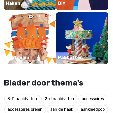
Haken
DIY
Knutselen
Pakketten
Blader door thema's
3-D naaldvilten
2-d naaldvilten
accessoires
accessoires breien
aan de haak
aankleedpop