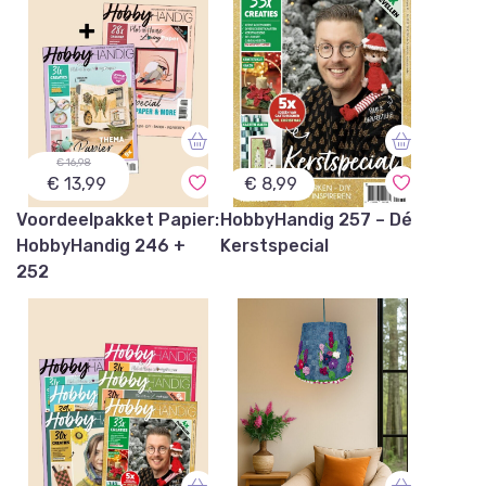
€ 16,98
€ 13,99
€ 8,99
Voordeelpakket Papier:
HobbyHandig 257 – Dé
HobbyHandig 246 +
Kerstspecial
252