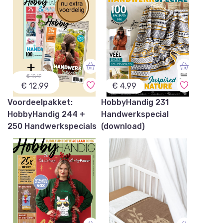
€ 19,49
€ 12,99
€ 4,99
Voordeelpakket:
HobbyHandig 231
HobbyHandig 244 +
Handwerkspecial
250 Handwerkspecials
(download)