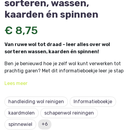
sorteren, wassen,
kaarden én spinnen
€ 8,75
Van ruwe wol tot draad – leer alles over wol
sorteren wassen, kaarden én spinnen!
Ben je benieuwd hoe je zelf wol kunt verwerken tot
prachtig garen? Met dit informatieboekje leer je stap
voor stap hoe je wol sorteert, wast, kaardt én spint. Met
Lees
meer
20 pagina’s vol informatie is dit boekje een onmisbare
gids voor elke wolbewerker, boordevol
duidelijke
uitleg en voorbeeldfoto’s
.
handleiding wol reinigen
Informatieboekje
Inhoudsopgave
kaardmolen
schapenwol reiningen
*Inleiding
+6
spinnewiel
*De schapenvacht