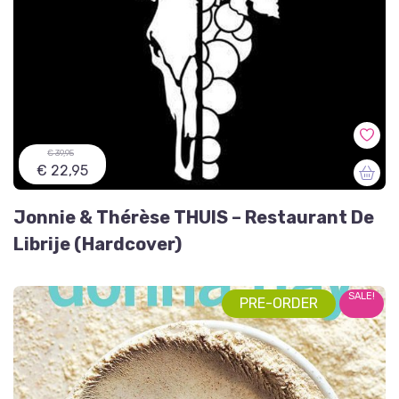
€ 39,95
€ 22,95
Jonnie & Thérèse THUIS – Restaurant De
Librije (Hardcover)
SALE!
PRE-ORDER