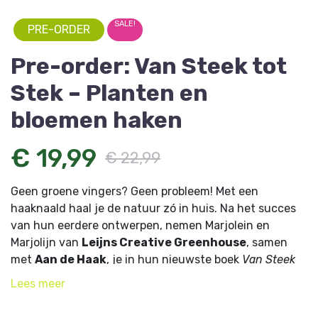
SALE!
PRE-ORDER
Pre-order: Van Steek tot
Stek – Planten en
bloemen haken
€ 19,99
€ 22,99
Geen groene vingers? Geen probleem! Met een
haaknaald haal je de natuur zó in huis. Na het succes
van hun eerdere ontwerpen, nemen Marjolein en
Marjolijn van
Leijns Creative Greenhouse
, samen
met
Aan de Haak
, je in hun nieuwste boek
Van Steek
tot Stek
mee in de gehaakte plantenwereld. Of je nu
Lees
meer
houdt van unieke kamerplanten, speelse hangplanten
of kleurrijke bloemen: met dit boek voeg je de natuur