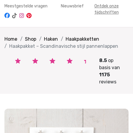
Meestgestelde vragen
Nieuwsbrief
Ontdek onze
tijdschriften
Home
Shop
Haken
Haakpakketten
Haakpakket – Scandinavische stijl pannenlappen
8.5
op
basis van
1175
reviews