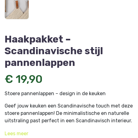
Haakpakket –
Scandinavische stijl
pannenlappen
€ 19,90
Stoere pannenlappen – design in de keuken
Geef jouw keuken een Scandinavische touch met deze
stoere pannenlappen! De minimalistische en naturelle
uitstraling past perfect in een Scandinavisch interieur.
Maar niet alleen het uiterlijk van deze pannenlappen is
Lees
meer
geweldig, ze zijn ook nog eens ontzettend handig in