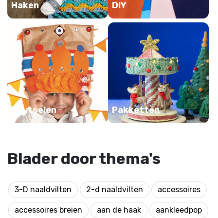
Haken
DIY
Knutselen
Pakketten
Blader door thema's
3-D naaldvilten
2-d naaldvilten
accessoires
accessoires breien
aan de haak
aankleedpop