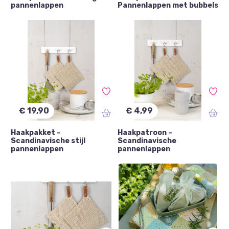
pannenlappen
Pannenlappen met bubbels
€ 19,90
€ 4,99
Haakpakket –
Haakpatroon –
Scandinavische stijl
Scandinavische
pannenlappen
pannenlappen