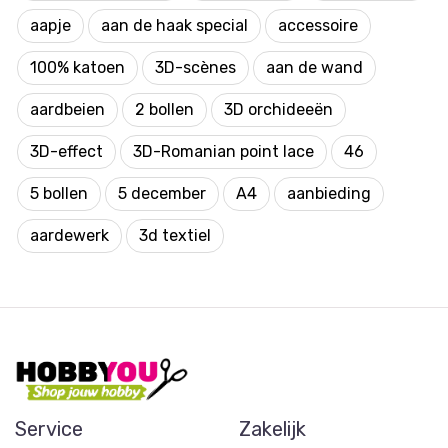
aapje
aan de haak special
accessoire
100% katoen
3D-scènes
aan de wand
aardbeien
2 bollen
3D orchideeën
3D-effect
3D-Romanian point lace
46
5 bollen
5 december
A4
aanbieding
aardewerk
3d textiel
Service
Zakelijk