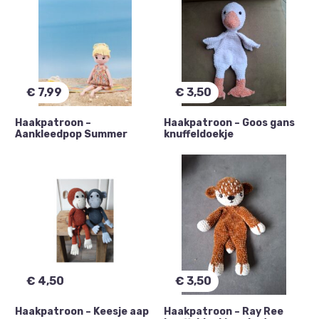
dieren haken
zomer
aankleedpop
babydoekje
gehaakte pop
knuffelpopje
popje haken
aapje
€
7,99
€
3,50
Haakpatroon –
australië
baby cadeautje
Haakpatroon – Goos gans
Aankleedpop Summer
knuffeldoekje
babydenken
babydenkentje
babykamer
babymuts
babymutsje
beertje
€
4,50
€
3,50
Haakpatroon – Keesje aap
Haakpatroon – Ray Ree