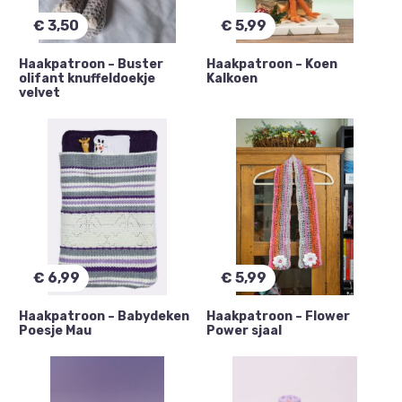
€
3,50
€
5,99
Haakpatroon – Buster
Haakpatroon – Koen
olifant knuffeldoekje
Kalkoen
velvet
€
6,99
€
5,99
Haakpatroon – Babydeken
Haakpatroon – Flower
Poesje Mau
Power sjaal