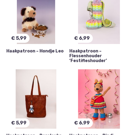
€
5,99
€
6,99
Haakpatroon – Hondje Leo
Haakpatroon –
Flessenhouder
‘Festifleshouder’
€
5,99
€
6,99