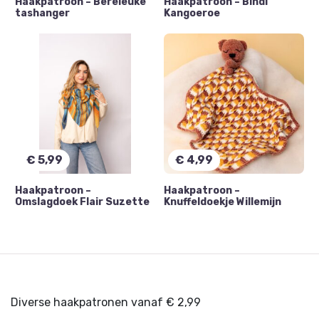
Haakpatroon – Bereleuke
Haakpatroon – Bindi
tashanger
Kangoeroe
€
5,99
€
4,99
Haakpatroon –
Haakpatroon –
Omslagdoek Flair Suzette
Knuffeldoekje Willemijn
Diverse haakpatronen vanaf € 2,99