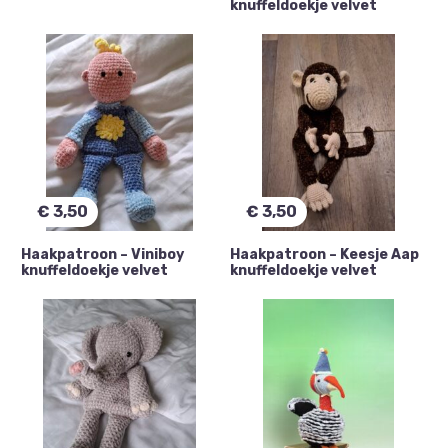
knuffeldoekje velvet
€
3,50
€
3,50
Haakpatroon – Viniboy
Haakpatroon – Keesje Aap
knuffeldoekje velvet
knuffeldoekje velvet