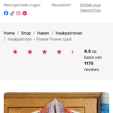
Meestgestelde vragen
Nieuwsbrief
Ontdek onze
tijdschriften
Home
Shop
Haken
Haakpatronen
Haakpatroon – Flower Power sjaal
8.5
op
basis van
1175
reviews