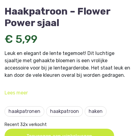
Haakpatroon – Flower
Power sjaal
€ 5,99
Leuk en elegant de lente tegemoet! Dit luchtige
sjaaltje met gehaakte bloemen is een vrolijke
accessoire voor bij je lentegarderobe. Het staat leuk en
kan door de vele kleuren overal bij worden gedragen.
Naast het garen Lang Yarns Quattro Degrade, gebruik
Lees
meer
je voor dit project haaknaald 4.
Dit artikel komt uit
Aan de Haak 67
en is ontworpen
haakpatronen
haakpatroon
haken
door designer: Paulien de Nekker, Haaktijd.
Recent 32x verkocht