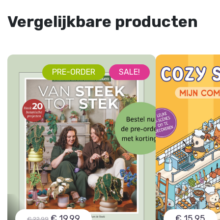
Vergelijkbare producten
PRE-ORDER
SALE!
€ 19,99
€ 15,95
€ 22,99