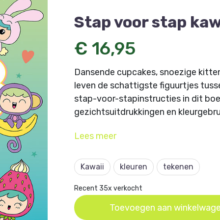
Stap voor stap kaw
€ 16,95
Dansende cupcakes, snoezige kitten
leven de schattigste figuurtjes tus
stap-voor-stapinstructies in dit boek
gezichtsuitdrukkingen en kleurgebrui
Lees
meer
Kawaii
kleuren
tekenen
Recent 35x verkocht
Toevoegen aan winkelwag