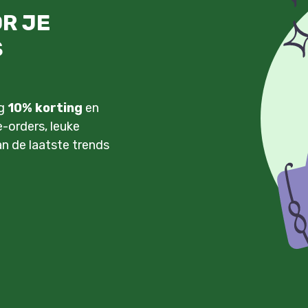
OR JE
S
ng
10% korting
en
-orders, leuke
an de laatste trends