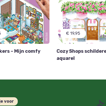
5
€ 19,95
kers – Mijn comfy
Cozy Shops schildere
aquarel
je voor