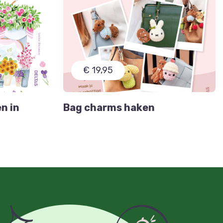
€ 19,95
n in
Bag charms haken