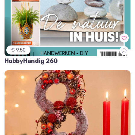
€ 9,50
HobbyHandig 260