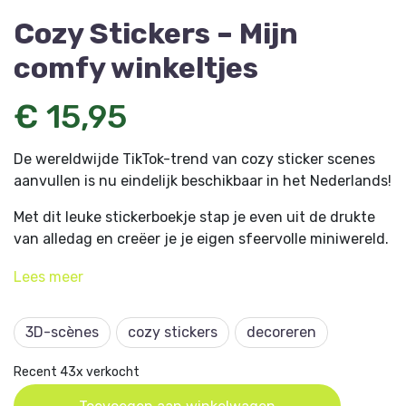
Cozy Stickers – Mijn
comfy winkeltjes
€ 15,95
De wereldwijde TikTok-trend van cozy sticker scenes
aanvullen is nu eindelijk beschikbaar in het Nederlands!
Met dit leuke stickerboekje stap je even uit de drukte
van alledag en creëer je je eigen sfeervolle miniwereld.
Er staan vijf lege scènes in die je helemaal tot leven
Lees
meer
kunt brengen met de transparante stickers. Een
bloemenwinkel, een koffiebar, een tearoom, een
restaurant en een boekhandel wachten om door jou
3D-scènes
cozy stickers
decoreren
gedecoreerd te worden met meubels, kamerplanten en
schattige figuurtjes.
Recent 43x verkocht
Bovendien zit er een handig pincet bij het boekje