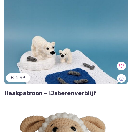
€ 6,99
Haakpatroon – IJsberenverblijf