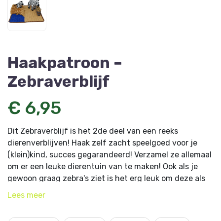
Haakpatroon –
Zebraverblijf
€ 6,95
Dit Zebraverblijf is het 2de deel van een reeks
dierenverblijven! Haak zelf zacht speelgoed voor je
(klein)kind, succes gegarandeerd! Verzamel ze allemaal
om er een leuke dierentuin van te maken! Ook als je
gewoon graag zebra's ziet is het erg leuk om deze als
versiering in je interieur te plaatsen. Dit haakpatroon
Lees
meer
bestaat uit 19 pagina's met duidelijke omschrijving en
foto's van de 4 onderdelen (afmetingen indien