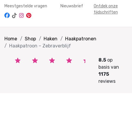
Meestgestelde vragen
Nieuwsbrief
Ontdek onze
tijdschriften
Home
Shop
Haken
Haakpatronen
Haakpatroon – Zebraverblijf
8.5
op
basis van
1175
reviews