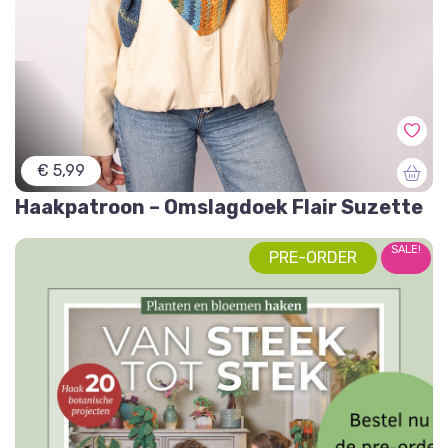
€ 5,99
Haakpatroon – Omslagdoek Flair Suzette
SALE!
PRE-ORDER