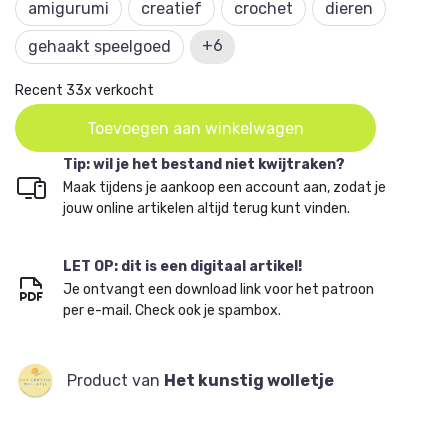
amigurumi
creatief
crochet
dieren
gehaakt met Scheepjes Catona):
- Mama zebra: ± 11 cm hoog en 15 cm lang
+6
gehaakt speelgoed
- Baby zebra: ± 8 cm hoog en 10 cm lang
- Ondergrond: ± 26 cm x 26,5 cm
Recent 33x verkocht
- Hooibak: ± 5,5 cm x 10 cm (hooi inbegrepen)
Toevoegen aan winkelwagen
Tip: wil je het bestand niet kwijtraken?
Maak tijdens je aankoop een account aan, zodat je
jouw online artikelen altijd terug kunt vinden.
LET OP: dit is een digitaal artikel!
Je ontvangt een download link voor het patroon
per e-mail. Check ook je spambox.
Product van
Het kunstig wolletje