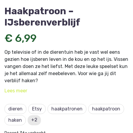
Haakpatroon –
IJsberenverblijf
€ 6,99
Op televisie of in de dierentuin heb je vast wel eens
gezien hoe ijsberen leven in de kou en op het ijs. Vissen
vangen doen ze het liefst. Met deze leuke speelset kun
je het allemaal zelf meebeleven. Voor wie ga jij dit
verblijf haken?
Lees
meer
Je haakt dit haakpatoon met haaknaald 2,5. Naast het
garen heb je 2 zwarte dierenogen 6 mm Ø en een
verstevigingsplaat, textiellijm en wat fiberfill vulling
dieren
Etsy
haakpatronen
haakpatroon
nodig.
+2
haken
Dit haakpatroon komt uit
Aan de Haak - Amigurumi
Magazine 21
en is ontworpen door Designer: Sabrina de