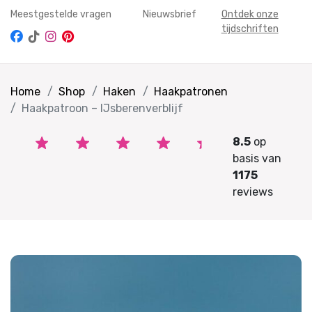
Meestgestelde vragen
Nieuwsbrief
Ontdek onze
tijdschriften
Home
Shop
Haken
Haakpatronen
Haakpatroon – IJsberenverblijf
8.5
op
basis van
1175
reviews