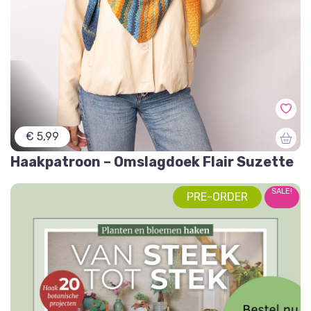
€ 5,99
Haakpatroon – Omslagdoek Flair Suzette
SALE!
PRE-ORDER