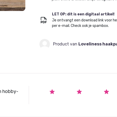
LET OP: dit is een digitaal artikel!
Je ontvangt een download link voor h
per e-mail. Check ook je spambox.
Product van
Loveliness haakp
n hobby-