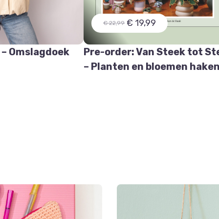
€ 19,99
€ 22,99
 – Omslagdoek
Pre-order: Van Steek tot St
e
– Planten en bloemen hake