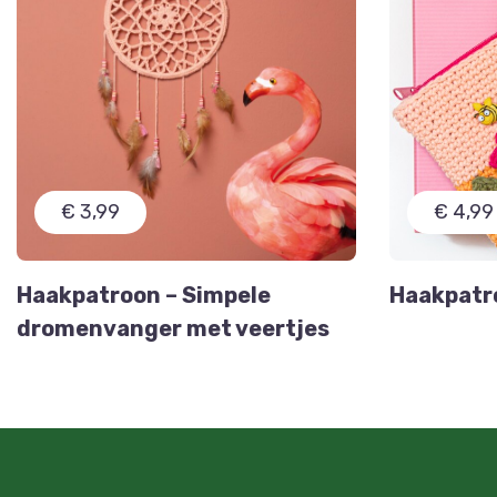
€ 3,99
€ 4,99
Haakpatroon – Simpele
Haakpatro
dromenvanger met veertjes