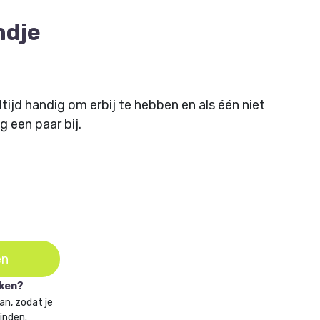
ndje
tijd handig om erbij te hebben en als één niet
 een paar bij.
en
aken?
an, zodat je
vinden.