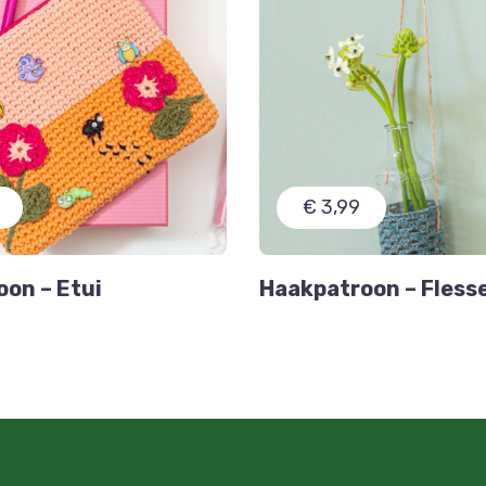
€ 3,99
on – Etui
Haakpatroon – Fles