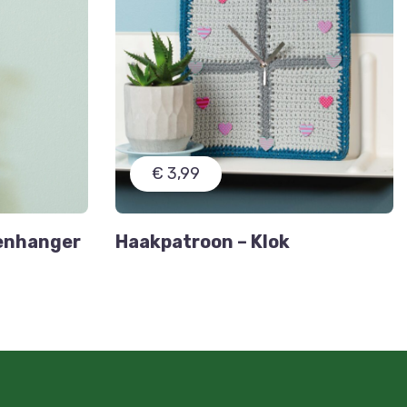
€ 3,99
senhanger
Haakpatroon – Klok