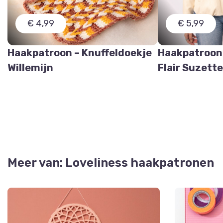
€ 4,99
€ 5,99
Haakpatroon – Knuffeldoekje
Haakpatroon
Willemijn
Flair Suzett
Meer van: Loveliness haakpatronen