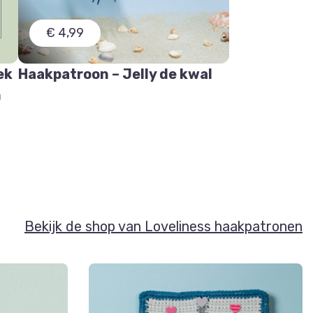
€ 4,99
ek
Haakpatroon – Jelly de kwal
n
Bekijk de shop van Loveliness haakpatronen