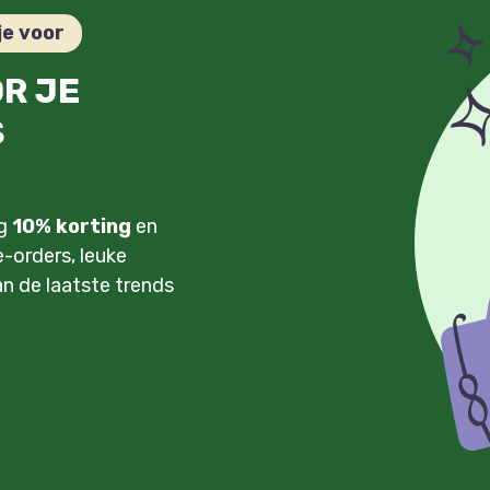
je voor
OR JE
S
ng
10% korting
en
-orders, leuke
an de laatste trends