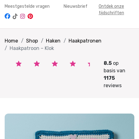
Meestgestelde vragen
Nieuwsbrief
Ontdek onze
tijdschriften
Home
Shop
Haken
Haakpatronen
Haakpatroon – Klok
8.5
op
basis van
1175
reviews