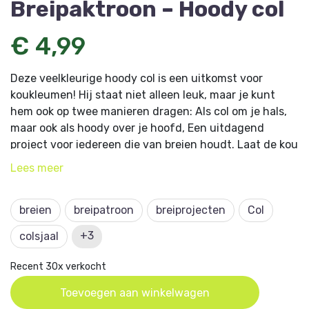
Breipaktroon – Hoody col
€ 4,99
Deze veelkleurige hoody col is een uitkomst voor
koukleumen! Hij staat niet alleen leuk, maar je kunt
hem ook op twee manieren dragen: Als col om je hals,
maar ook als hoody over je hoofd, Een uitdagend
project voor iedereen die van breien houdt. Laat de kou
maar komen!
Lees
meer
Dit breipatroon is verschenen in
HobbyHandig 256
. Er is
ook een bijbehorend
breipakket met Lang Yarns
Wool
breien
breipatroon
breiprojecten
Col
Addicts
garen
.
+3
colsjaal
Recent 30x verkocht
Toevoegen aan winkelwagen