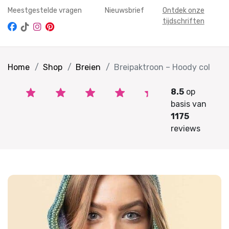
Meestgestelde vragen
Nieuwsbrief
Ontdek onze
tijdschriften
Home
Shop
Breien
Breipaktroon – Hoody col
8.5
op
basis van
1175
reviews