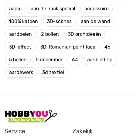
aapje
aan de haak special
accessoire
100% katoen
3D-scènes
aan de wand
aardbeien
2 bollen
3D orchideeën
3D-effect
3D-Romanian point lace
46
5 bollen
5 december
A4
aanbieding
aardewerk
3d textiel
Service
Zakelijk