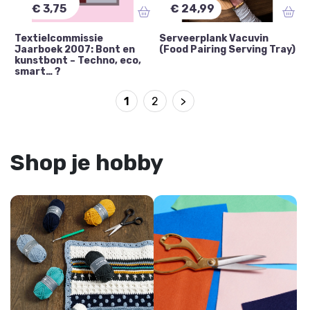
€ 3,75
€ 24,99
Textielcommissie
Serveerplank Vacuvin
Jaarboek 2007: Bont en
(Food Pairing Serving Tray)
kunstbont – Techno, eco,
smart… ?
1
2
>
Shop je hobby