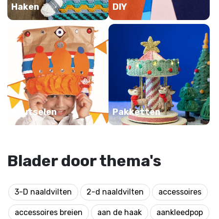
Haken
DIY
Knutselen
Pakketten
Blader door thema's
3-D naaldvilten
2-d naaldvilten
accessoires
accessoires breien
aan de haak
aankleedpop