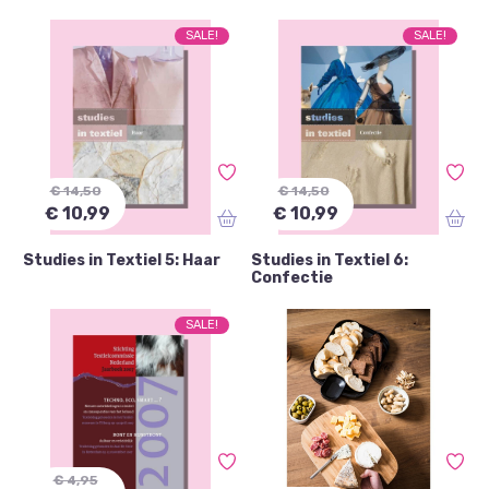
SALE!
SALE!
€ 14,50
€ 14,50
€ 10,99
€ 10,99
Studies in Textiel 5: Haar
Studies in Textiel 6:
Confectie
SALE!
€ 4,95