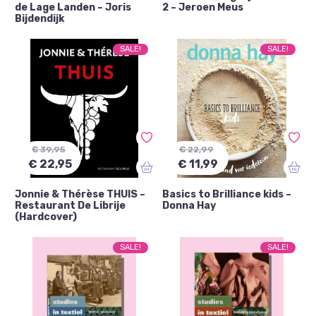
de Lage Landen – Joris
2 – Jeroen Meus
Bijdendijk
SALE!
SALE!
€ 39,95
€ 22,99
€ 22,95
€ 11,99
Jonnie & Thérèse THUIS –
Basics to Brilliance kids –
Restaurant De Librije
Donna Hay
(Hardcover)
SALE!
SALE!