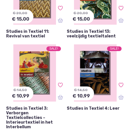
€ 20,00
€ 20,00
€ 15,00
€ 15,00
Studies in Textiel 11:
Studies in Textiel 13:
Revival van textiel
veelzijdig textieltalent
SALE!
SALE!
€ 14,50
€ 14,50
€ 10,99
€ 10,99
Studies in Textiel 3:
Studies in Textiel 4: Leer
Verborgen
Textielcollecties –
Interieurtextiel in het
Interbellum