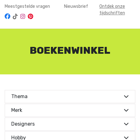
Meestgestelde vragen
Nieuwsbrief
Ontdek onze
tijdschriften
BOEKENWINKEL
Thema
Kies je thema's
Merk
Merken
Kies je thema's
Moederdag
(4)
Designers
Pasen
(3)
Designers
Merken
MjamTaart
(1)
Hobby