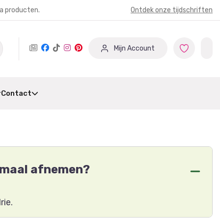
ia producten.
Ontdek onze tijdschriften
Mijn Account
Contact
nimaal afnemen?
rie.