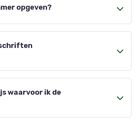
mmer opgeven?
 incasso. Het rekeningnummer hebben wij dus
drag voor bestelde tijdschriften. Wil je liever
dschriften
ven bij de uitgeverij. Per factuur wordt dan wel
heid aan te passen. Neem daarvoor contact op
is voor het verschijnen van het blad kan het per
ijs waarvoor ik de
in jouw (web)winkel wordt door jouzelf bepaald.