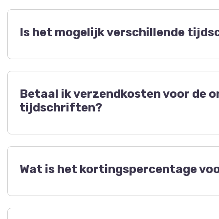
Is het mogelijk verschillende tijd
Uiteraard is het mogelijk meerdere tijdschriften a
bladen in je winkel kunt aanbieden. Vul dan meerder
Betaal ik verzendkosten voor de o
tijdschriften?
Nee, de verzendkosten neemt Scala voor haar rek
Wat is het kortingspercentage voo
De korting voor winkeliers bedraagt 50% van de b