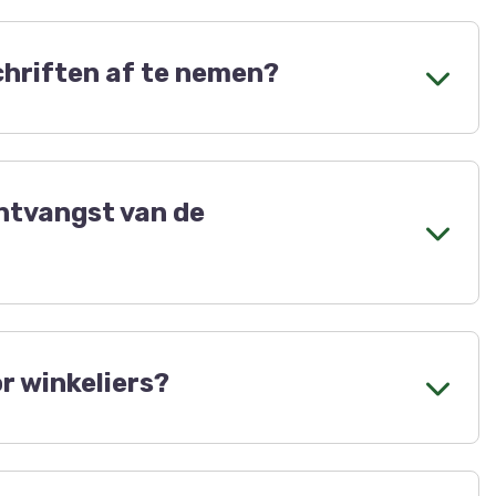
schriften af te nemen?
f te nemen, zodat je bijvoorbeeld alle creatieve
e tijdschriften in, op het formulier.
ntvangst van de
ening.
r winkeliers?
ruto verkoopprijs van de bladen. Deze prijs