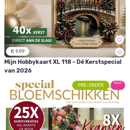
De workshops worden gegeven op:
Zaterdag 13 juni van 10 tot 12 uur
Zaterdag 4 juli van 10 tot 12 uur
Zaterdag 1 augustus van 10 tot 12 uur
Vrijdag 14 augustus van 10 tot 12 uur
€ 9,99
Mijn Hobbykaart XL 118 – Dé Kerstspecial
van 2026
SALE!
PRE-ORDER