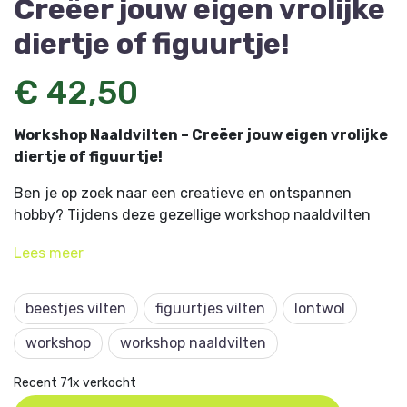
Creëer jouw eigen vrolijke
diertje of figuurtje!
€ 42,50
Workshop Naaldvilten – Creëer jouw eigen vrolijke
diertje of figuurtje!
Ben je op zoek naar een creatieve en ontspannen
hobby? Tijdens deze gezellige workshop naaldvilten
maak je met zachte lontwol en een speciale viltnaald
Lees
meer
een leuk en kleurrijk diertje of figuurtje. Of je nu
beginner bent of al enige ervaring hebt, naaldvilten is
voor iedereen gemakkelijk te leren en ontzettend leuk
beestjes vilten
figuurtjes vilten
lontwol
om te doen! Tijdens de workshop krijg je handige tips
workshop
workshop naaldvilten
van een ervaren docent. En, heel handig, de
workshopprijs is inclusief alle materialen.
Recent 71x verkocht
Naaldvilten doe je zo