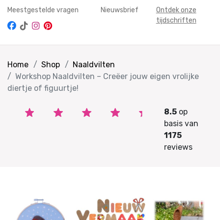
Meestgestelde vragen
Nieuwsbrief
Ontdek onze
tijdschriften
Home
Shop
Naaldvilten
Workshop Naaldvilten – Creëer jouw eigen vrolijke
diertje of figuurtje!
8.5
op
basis van
1175
reviews