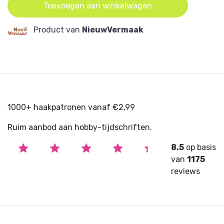
Toevoegen aan winkelwagen
Je begint met een eenvoudige basisvorm en voegt
Product van
NieuwVermaak
stap voor stap meer wol toe. Door met de viltnaald in
de wol te prikken en met je vingers te kneden, maak je
je creatie steviger en bepaal je de vorm. Hoe vaker je
prikt, hoe steviger het wordt! Zo boetseer je jouw eigen
unieke beestje of figuurtje (3-D naaldvilten), helemaal
in jouw favoriete kleuren. Er is een ruime keuze in
wolkleuren en regelmatig worden er nieuwe
1000+ haakpatronen vanaf €2,99
voorbeeldmodellen toegevoegd om je te inspireren.
Ruim aanbod aan hobby-tijdschriften.
De workshop duurt ongeveer 2 uur en je gaat naar huis
met een vrolijk zelfgemaakt kunstwerkje én een
8.5
op basis
handige handleiding naaldvilten inclusief
van
1175
werkbeschrijving. Zo kun je thuis lekker verder
reviews
oefenen!
2-D naalvilten
Het is ook mogelijk om tijdens de workshop een