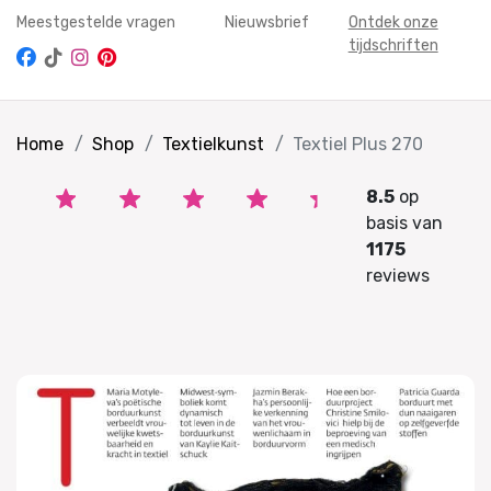
Meestgestelde vragen
Nieuwsbrief
Ontdek onze
tijdschriften
Home
Shop
Textielkunst
Textiel Plus 270
8.5
op
basis van
1175
reviews