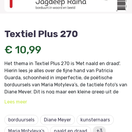
Textiel Plus 270
€ 10,99
Het thema in Textiel Plus 270 is 'Met naald en draad'.
Hierin lees je alles over de fijne hand van Patricia
Guarda, schoonheid in imperfectie, de poëtische
borduursels van Maria Motyleva’s, de tactiele foto's van
Diane Meyer. Dit is nog maar een kleine greep uit de
vele artikelen. Wanneer je alles leest over deze
Lees
meer
bevlogen kunstenaars krijg je eigenlijk zelf ook zin om
met naald en draad aan de slag te gaan.
borduursels
Diane Meyer
kunsternaars
Wil je geen enkele editie van Textiel Plus missen?
Overweeg dan een
abonnement
en geniet altijd
+3
Maria Motyleva’s
naald en draad