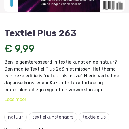
Textiel Plus 263
€ 9,99
Ben je geïnteresseerd in textielkunst en de natuur?
Dan mag je Textiel Plus 263 niet missen! Het thema
van deze editie is "natuur als muze". Hierin vertelt de
Japanse kunstenaar Kazuhito Takadoi hoe hij
materialen uit zijn eigen tuin verwerkt in zijn
kunstwerken. Ook de Franse Aude Bourgine legt uit
Lees
meer
hoe haar werk een eerbetoon is aan koraal - de longen
van de oceaan - en Marjo Postma vertelt waarom ze
natuur
textielkunstenaars
textielplus
een modeshow voor de schildpad wil maken. Daarnaast
delen nog meer textielkunstenaars hoe de natuur hen