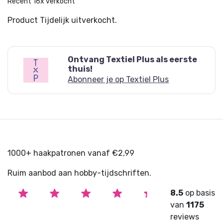
Recent 16x verkocht
inspireert tot hun creaties.
Product Tijdelijk uitverkocht.
Deze uitgave is onderdeel van het abonnement op
Textiel Plus.
Ontvang Textiel Plus als eerste
thuis!
Abonneer je op Textiel Plus
1000+ haakpatronen vanaf €2,99
Ruim aanbod aan hobby-tijdschriften.
8.5
op basis
van
1175
reviews