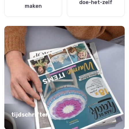
doe-het-zelf
maken
tijdschriften