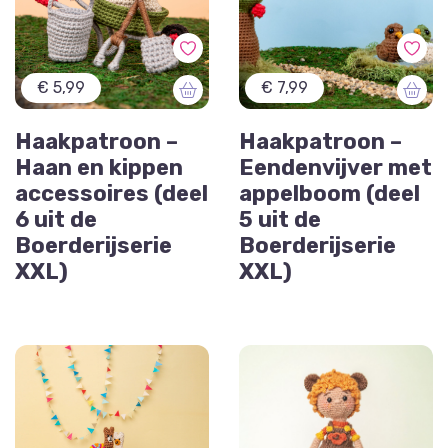
€ 5,99
€ 7,99
Haakpatroon –
Haakpatroon –
Haan en kippen
Eendenvijver met
accessoires (deel
appelboom (deel
6 uit de
5 uit de
Boerderijserie
Boerderijserie
XXL)
XXL)