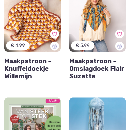
€ 4,99
€ 5,99
Haakpatroon –
Haakpatroon –
Knuffeldoekje
Omslagdoek Flair
Willemijn
Suzette
SALE!