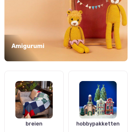
Amigurumi
breien
hobbypakketten