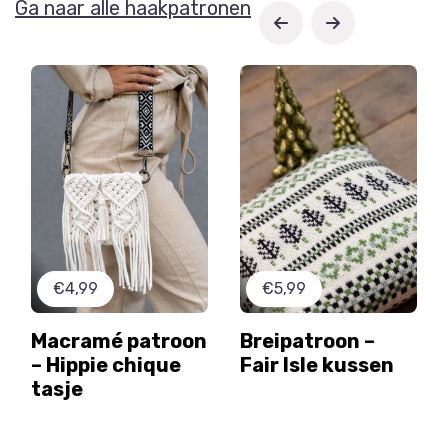
Ga naar alle haakpatronen
€4,99
€5,99
Macramé patroon
Breipatroon –
– Hippie chique
Fair Isle kussen
tasje