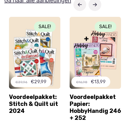
Ga naar alle aanbiedingen
SALE!
SALE!
€29,99
€13,99
€39,96
€16,98
Voordeelpakket:
Voordeelpakket
Stitch & Quilt uit
Papier:
2024
HobbyHandig 246
+ 252