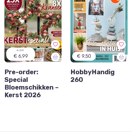
€ 7,99
€ 6,99
€ 9,50
Pre-order:
HobbyHandig
Special
260
Bloemschikken –
Kerst 2026