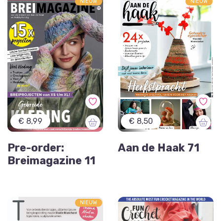
NIEUW
NIEUW
€ 8,99
€ 8,50
Pre-order:
Aan de Haak 71
Breimagazine 11
NIEUW