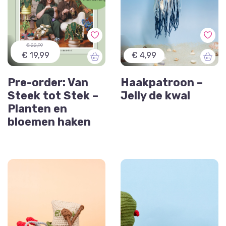
€ 22,99
€ 19,99
€ 4,99
Pre-order: Van
Haakpatroon –
Steek tot Stek –
Jelly de kwal
Planten en
bloemen haken