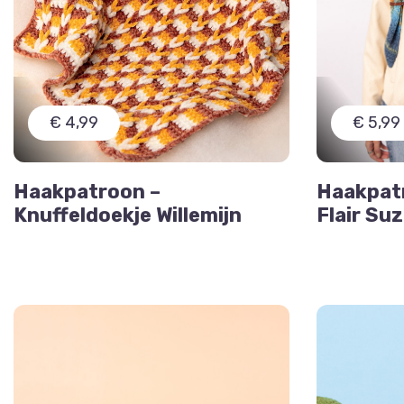
€ 4,99
€ 5,99
Haakpatroon –
Haakpat
Knuffeldoekje Willemijn
Flair Su