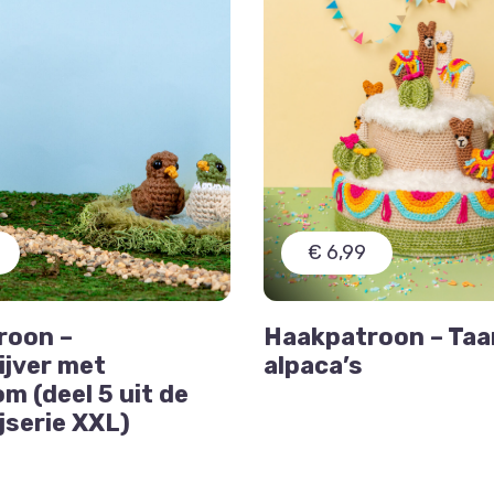
€ 6,99
roon –
Haakpatroon – Taa
jver met
alpaca’s
m (deel 5 uit de
jserie XXL)