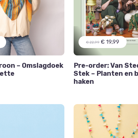
€ 19,99
€ 22,99
roon – Omslagdoek
Pre-order: Van Ste
zette
Stek – Planten en
haken