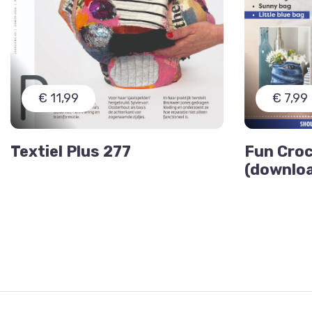
€ 11,99
€ 7,99
Textiel Plus 277
Fun Cro
(downlo