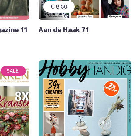
€ 8,50
azine 11
Aan de Haak 71
SALE!