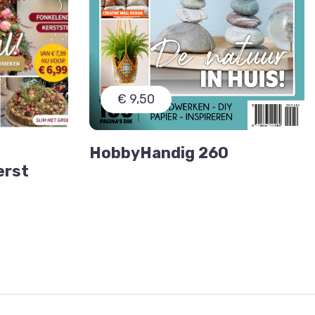
€ 9,50
HobbyHandig 260
erst