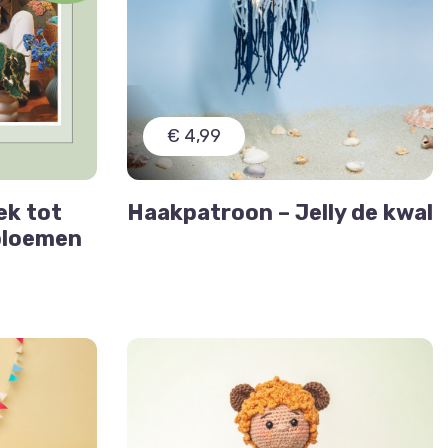
€ 4,99
ek tot
Haakpatroon – Jelly de kwal
 bloemen