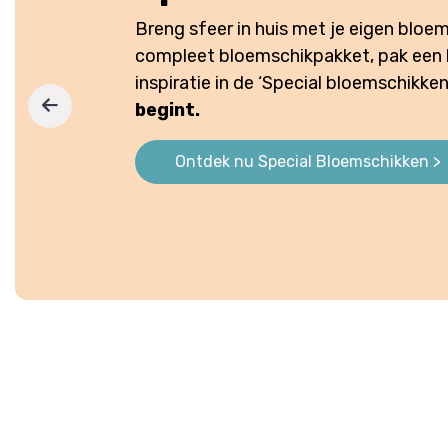
Klaar voor de start? Af!
Alles-in-éé
DIY-pakket om direct te beginnen m
knutselen
. Ontdek onze complete do
haakpakketten
voor elk niveau!
naar alle haakpakketten >