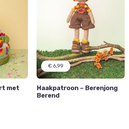
€ 6,99
rt met
Haakpatroon – Berenjong
Berend