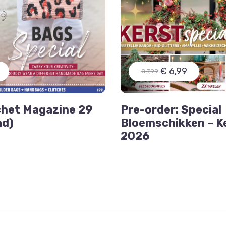
€ 6,99
€ 7,99
chet Magazine 29
Pre-order: Special
ad)
Bloemschikken – K
2026