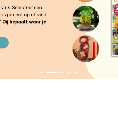
n krijg je bij een compleet
et
haken, breien of
e-het-zelf en brei- en