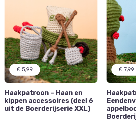
€ 5,99
€ 7,99
Haakpatroon – Haan en
Haakpat
kippen accessoires (deel 6
Eendenvi
uit de Boerderijserie XXL)
appelboo
Boerderi