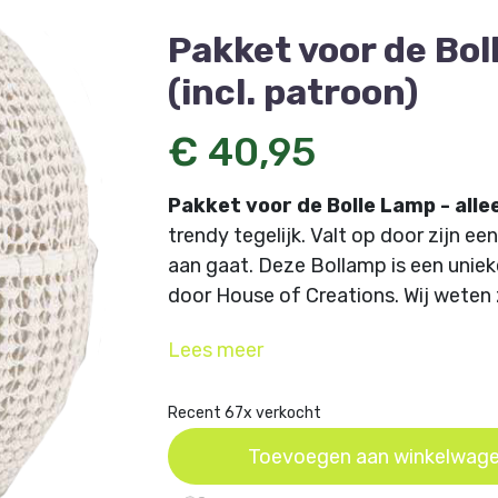
Pakket voor de Bol
(incl. patroon)
€ 40,95
Pakket voor de Bolle Lamp - alle
trendy tegelijk. Valt op door zijn een
aan gaat. Deze Bollamp is een unie
door House of Creations. Wij weten 
hebt voor in je interieur.
Lees
meer
Verkrijgbaar in verschillende kleuren
heeft om deze lamp te kunnen mak
Recent 67x verkocht
bijgeleverd zijn haaknaalden, naalde
Toevoegen aan winkelwag
verzonden.