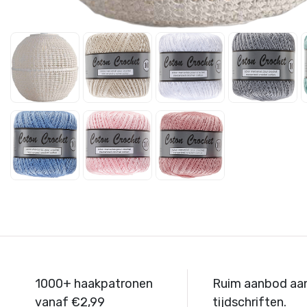
1000+ haakpatronen
Ruim aanbod aa
vanaf €2,99
tijdschriften.