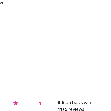
endel.
ns
nden.
créme (als afgebeeld in Aan de Haak nr. 38), wit,
, roze en zalm.
 orderformulier bij uw bestelling in het 'vakje' voor
dt opgegeven, krijgt u automatisch de kleur créme
8.5
op basis van
1175
reviews