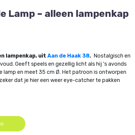
le Lamp – alleen lampenkap
en lampenkap, uit
Aan de Haak 38
.
Nostalgisch en
voud. Geeft speels en gezellig licht als hij 's avonds
ke lamp en meet 35 cm Ø. Het patroon is ontworpen
zeker dat je hier een weer eye-catcher te pakken
. In het pakket zitten alle materialen die u nodig
en.
Dit pakket is zonder de lampenpendel.
Niet
n, lijmen e.d. Patroon wordt digitaal aan u
en