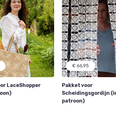
€ 66,95
oor LaceShopper
Pakket voor
roon)
Scheidingsgordijn (i
patroon)