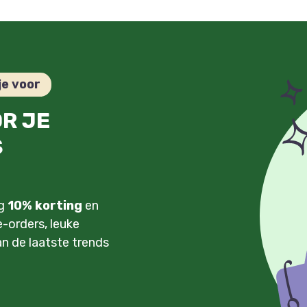
je voor
OR JE
S
ng
10% korting
en
-orders, leuke
an de laatste trends