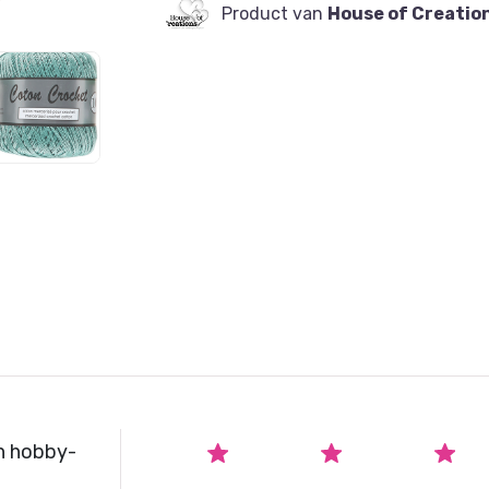
Dit pakket is zonder de lampenp
Product van
House of Creatio
Patroon wordt digitaal aan u verzo
Verkrijgbaar in de volgende kleuren: 
zilvergrijs, lentegroen, middenblauw
U kunt uw kleurkeuze aangeven in het
opmerkingen. Indien geen kleur wor
thuisgestuurd.
n hobby-