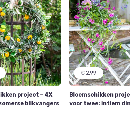
€ 2,99
kken project – 4X
Bloemschikken projec
zomerse blikvangers
voor twee: intiem di