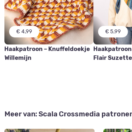
€ 4,99
€ 5,99
Haakpatroon – Knuffeldoekje
Haakpatroon
Willemijn
Flair Suzett
Meer van: Scala Crossmedia patrone