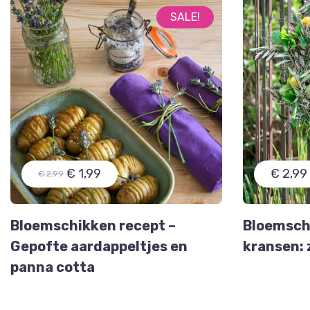
SALE!
€ 1,99
€ 2,99
€ 2,99
Bloemschikken recept –
Bloemschi
Gepofte aardappeltjes en
kransen: 
panna cotta