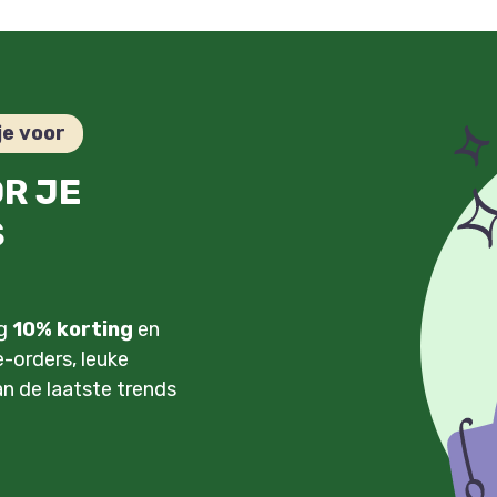
je voor
OR JE
S
ng
10% korting
en
-orders, leuke
an de laatste trends