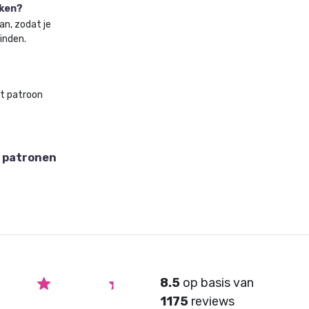
aken?
an, zodat je
vinden.
et patroon
 patronen
8.5
op basis van
1175
reviews