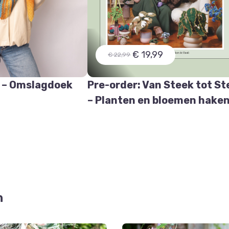
€ 19,99
€ 22,99
 – Omslagdoek
Pre-order: Van Steek tot St
e
– Planten en bloemen hake
n