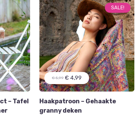
SALE!
€ 4,99
€ 5,99
t – Tafel
Haakpatroon – Gehaakte
ner
granny deken