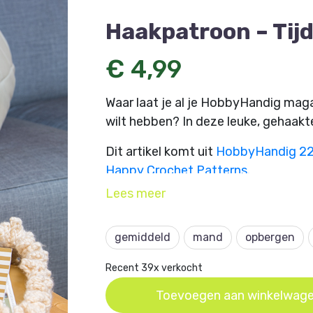
Haakpatroon – Tij
€ 4,99
Waar laat je al je HobbyHandig magaz
wilt hebben? In deze leuke, gehaakte
Dit artikel komt uit
HobbyHandig 2
Happy Crochet Patterns
.
Lees
meer
gemiddeld
mand
opbergen
Recent 39x verkocht
Toevoegen aan winkelwag