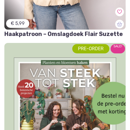
€ 5,99
Haakpatroon – Omslagdoek Flair Suzette
SALE!
PRE-ORDER