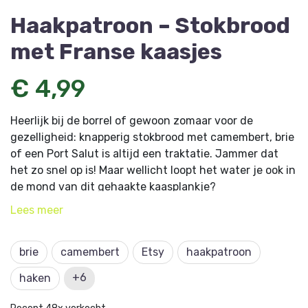
Haakpatroon – Stokbrood
met Franse kaasjes
€ 4,99
Heerlijk bij de borrel of gewoon zomaar voor de
gezelligheid: knapperig stokbrood met camembert, brie
of een Port Salut is altijd een traktatie. Jammer dat
het zo snel op is! Maar wellicht loopt het water je ook in
de mond van dit gehaakte kaasplankje?
Lees
meer
Dit haakpatroon komt uit Amigurumi 13 en is
ontworpen door Monique van den Elzen.
brie
camembert
Etsy
haakpatroon
+6
haken