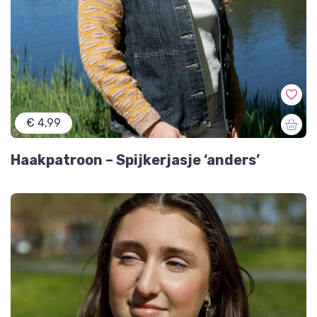
€ 4,99
Haakpatroon – Spijkerjasje ‘anders’