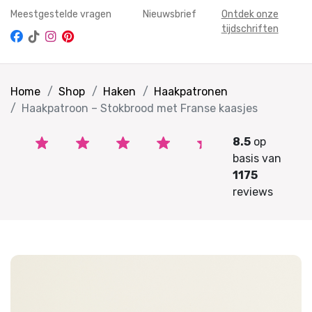
Meestgestelde vragen
Nieuwsbrief
Ontdek onze
tijdschriften
Home
Shop
Haken
Haakpatronen
Haakpatroon – Stokbrood met Franse kaasjes
8.5
op
basis van
1175
reviews