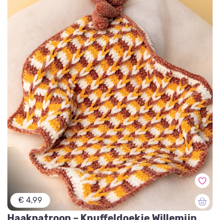
€ 4,99
Haakpatroon – Knuffeldoekje Willemijn