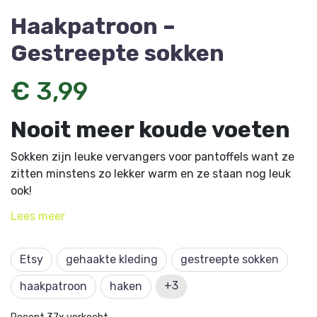
Haakpatroon –
Gestreepte sokken
€ 3,99
Nooit meer koude voeten
Sokken zijn leuke vervangers voor pantoffels want ze
zitten minstens zo lekker warm en ze staan nog leuk
ook!
Lees
meer
Dit artikel komt uit Aan de Haak 52 en is ontworpen
door Monique van den Elzen,
wolengaren.nl.
Etsy
gehaakte kleding
gestreepte sokken
+3
haakpatroon
haken