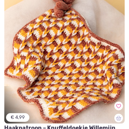
€ 4,99
Haakpatroon – Knuffeldoekje Willemijn