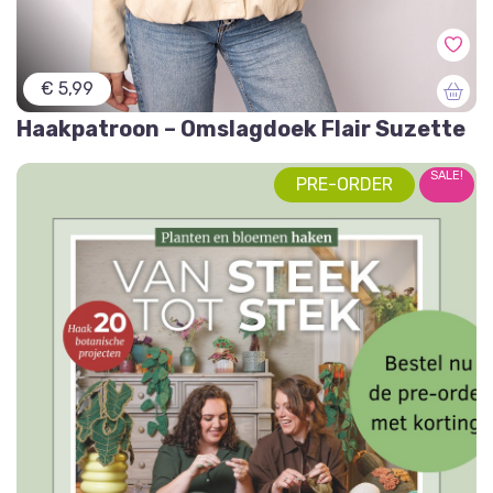
€ 5,99
Haakpatroon – Omslagdoek Flair Suzette
SALE!
PRE-ORDER