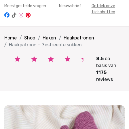
Meestgestelde vragen
Nieuwsbrief
Ontdek onze
tijdschriften
Home
Shop
Haken
Haakpatronen
Haakpatroon – Gestreepte sokken
8.5
op
basis van
1175
reviews