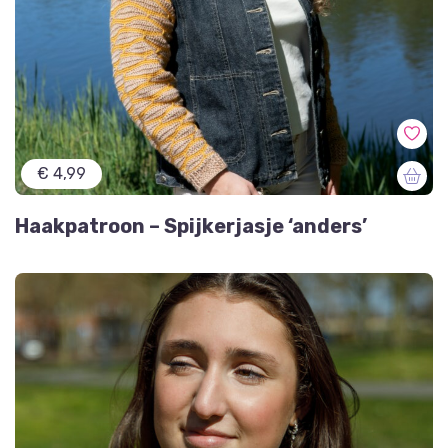
€ 4,99
Haakpatroon – Spijkerjasje ‘anders’