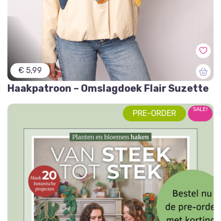
€ 5,99
Haakpatroon – Omslagdoek Flair Suzette
SALE!
PRE-ORDER