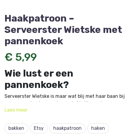
Haakpatroon –
Serveerster Wietske met
pannenkoek
€ 5,99
Wie lust er een
pannenkoek?
Serveerster Wietske is maar wat blij met haar baan bij
een pannenkoeken-restaurant. Als jij naar haar
Lees
meer
restaurant komt, dan serveert ze de lekkerste
pannenkoek die er in de keuken wordt gebakken: een
pannenkoek met jam.
bakken
Etsy
haakpatroon
haken