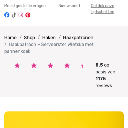
Meestgestelde vragen
Nieuwsbrief
Ontdek onze
tijdschriften
Home
Shop
Haken
Haakpatronen
Haakpatroon – Serveerster Wietske met
pannenkoek
8.5
op
basis van
1175
reviews