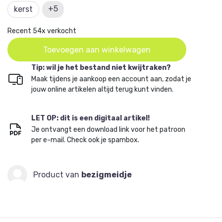
Dit artikel komt uit
Aan de Haak - Amigurumi 17
en is
+5
kerst
ontworpen door Alie Walsweer,
@bezigmeidje
.
Recent 54x verkocht
Toevoegen aan winkelwagen
Tip: wil je het bestand niet kwijtraken?
Maak tijdens je aankoop een account aan, zodat je
jouw online artikelen altijd terug kunt vinden.
LET OP: dit is een digitaal artikel!
Je ontvangt een download link voor het patroon
per e-mail. Check ook je spambox.
Product van
bezigmeidje