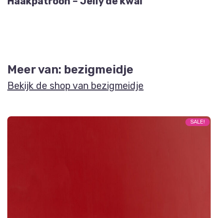
Haakpatroon – Jelly de kwal
Meer van: bezigmeidje
Bekijk de shop van bezigmeidje
SALE!