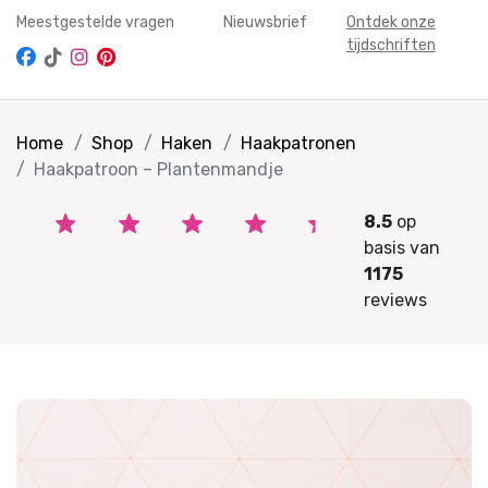
Meestgestelde vragen
Nieuwsbrief
Ontdek onze
tijdschriften
Home
Shop
Haken
Haakpatronen
Haakpatroon – Plantenmandje
8.5
op
basis van
1175
reviews