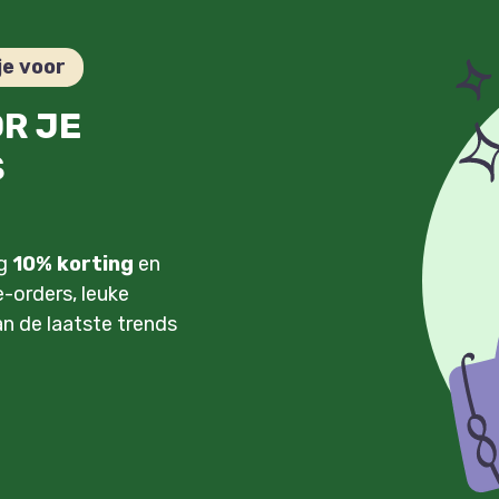
je voor
OR JE
S
ng
10% korting
en
-orders, leuke
an de laatste trends