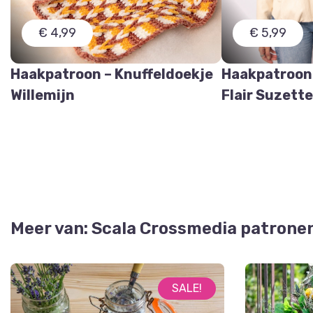
€ 4,99
€ 5,99
Haakpatroon – Knuffeldoekje
Haakpatroon
Willemijn
Flair Suzett
Meer van: Scala Crossmedia patrone
SALE!