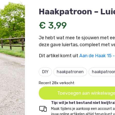
Haakpatroon – Lui
€ 3,99
Je hebt wat mee te sjouwen met een b
deze gave luiertas, compleet met 
Dit artikel komt uit
Aan de Haak 15 -
DIY
haakpatronen
haakpatroo
Recent 28x verkocht
Toevoegen aan winkelwag
Tip: wil je het bestand niet kwijtr
Maak tijdens je aankoop een account a
jouw online artikelen altijd terug kunt 