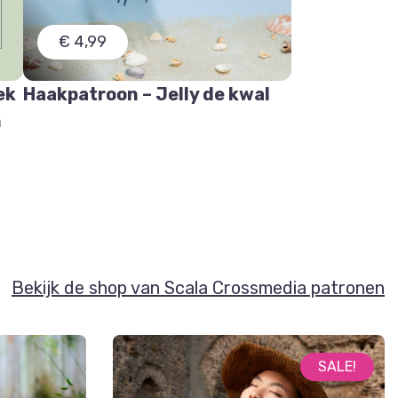
€ 4,99
ek
Haakpatroon – Jelly de kwal
n
Bekijk de shop van Scala Crossmedia patronen
SALE!