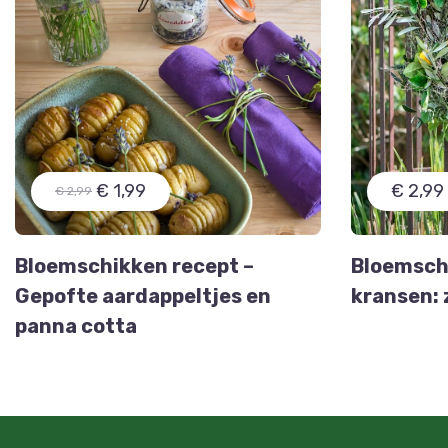
€ 1,99
€ 2,99
€ 2,99
Bloemschikken recept –
Bloemschi
Gepofte aardappeltjes en
kransen: 
panna cotta