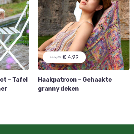
€ 4,99
€ 5,99
t – Tafel
Haakpatroon – Gehaakte
ner
granny deken