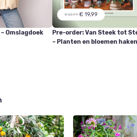
€ 19,99
€ 22,99
 – Omslagdoek
Pre-order: Van Steek tot St
e
– Planten en bloemen hake
n