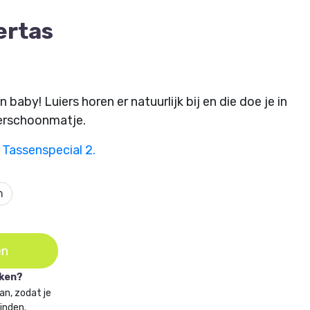
ertas
aby! Luiers horen er natuurlijk bij en die doe je in
verschoonmatje.
 Tassenspecial 2.
n
en
aken?
an, zodat je
vinden.