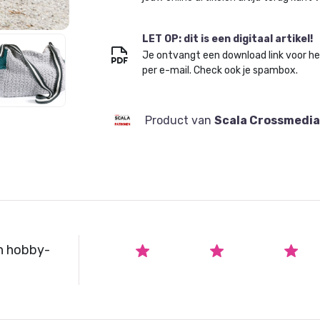
LET OP: dit is een digitaal artikel!
Je ontvangt een download link voor h
per e-mail. Check ook je spambox.
Product van
Scala Crossmedia
n hobby-