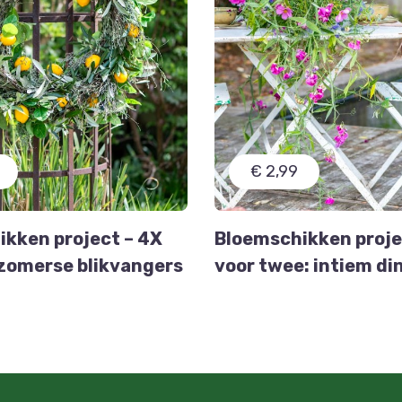
€ 2,99
kken project – 4X
Bloemschikken projec
zomerse blikvangers
voor twee: intiem di