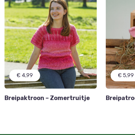
€ 4,99
€ 5,99
Breipaktroon – Zomertruitje
Breipatro