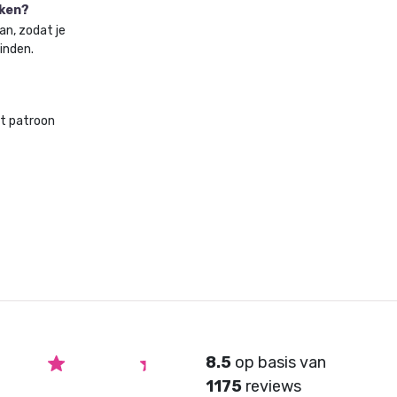
aken?
an, zodat je
vinden.
et patroon
8.5
op basis van
1175
reviews