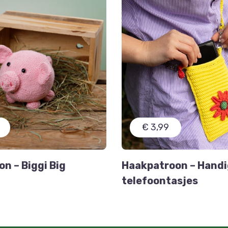
€ 3,99
on – Biggi Big
Haakpatroon – Hand
telefoontasjes