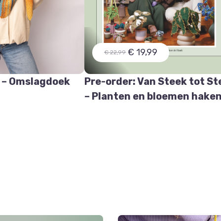
€ 19,99
€ 22,99
 – Omslagdoek
Pre-order: Van Steek tot St
e
– Planten en bloemen hake