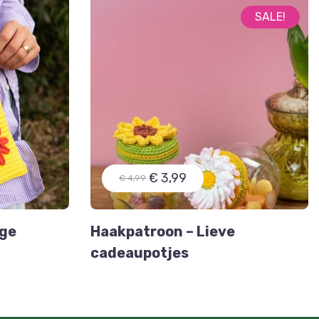
SALE!
€ 3,99
€ 4,99
ige
Haakpatroon – Lieve
cadeaupotjes