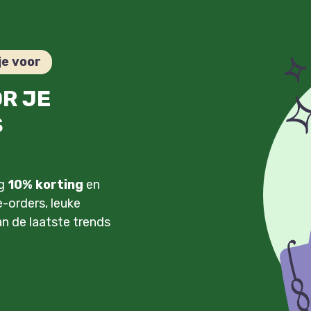
je voor
OR JE
S
ng
10% korting
en
-orders, leuke
an de laatste trends