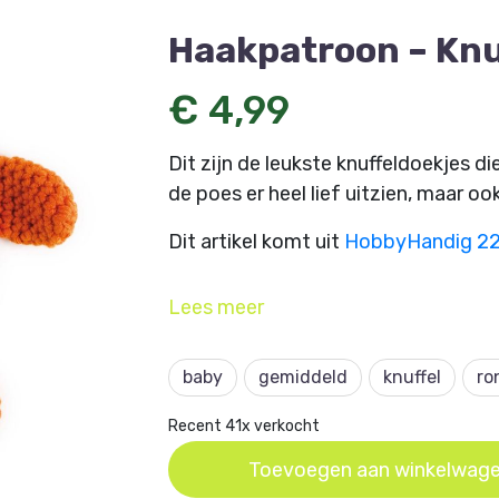
Haakpatroon – Knu
€ 4,99
Dit zijn de leukste knuffeldoekjes di
de poes er heel lief uitzien, maar oo
Dit artikel komt uit
HobbyHandig 2
Lees
meer
baby
gemiddeld
knuffel
ro
Recent 41x verkocht
Toevoegen aan winkelwag