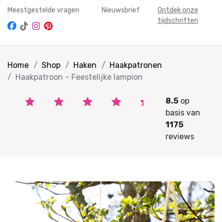
Meestgestelde vragen
Nieuwsbrief
Ontdek onze
tijdschriften
Home
Shop
Haken
Haakpatronen
Haakpatroon – Feestelijke lampion
8.5
op
basis van
1175
reviews