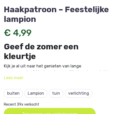
Haakpatroon – Feestelijke
lampion
€ 4,99
Geef de zomer een
kleurtje
Kijk je al uit naar het genieten van lange
zomeravonden? Maak nu deze vrolijke lampion zodat je
Lees
meer
gezellige lichtjes voor balkon of tuin klaar hebt.
Dit artikel komt uit
Aan de Haak 40
en is ontworpen
buiten
Lampion
tuin
verlichting
door Annie Mathijsen.
Recent 39x verkocht