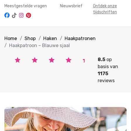
Meestgestelde vragen
Nieuwsbrief
Ontdek onze
tijdschriften
Home
Shop
Haken
Haakpatronen
Haakpatroon – Blauwe sjaal
8.5
op
basis van
1175
reviews