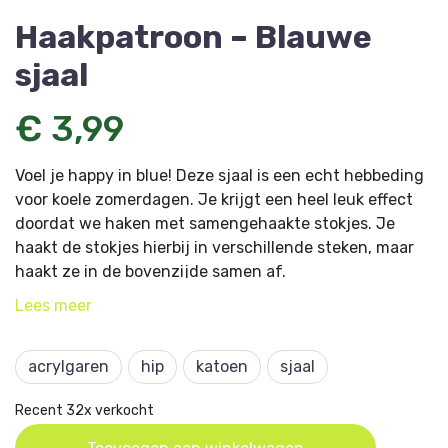
Haakpatroon – Blauwe
sjaal
€ 3,99
Voel je happy in blue! Deze sjaal is een echt hebbeding
voor koele zomerdagen. Je krijgt een heel leuk effect
doordat we haken met samengehaakte stokjes. Je
haakt de stokjes hierbij in verschillende steken, maar
haakt ze in de bovenzijde samen af.
Lees
meer
Dit artikel komt uit
Aan de Haak 20.
acrylgaren
hip
katoen
sjaal
Recent 32x verkocht