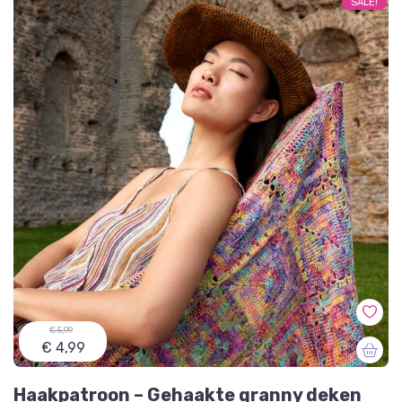
SALE!
€ 5,99
€ 4,99
Haakpatroon – Gehaakte granny deken