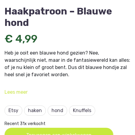
Haakpatroon – Blauwe
hond
€ 4,99
Heb je ooit een blauwe hond gezien? Nee,
waarschijnlijk niet, maar in de fantasiewereld kan alles:
of je nu klein of groot bent. Dus dit blauwe hondje zal
heel snel je favoriet worden.
Dit haakpatroon komt uit Amigurumi 13 en is
Lees
meer
ontworpen door Ingrid Geerings.
Etsy
haken
hond
Knuffels
Recent 31x verkocht