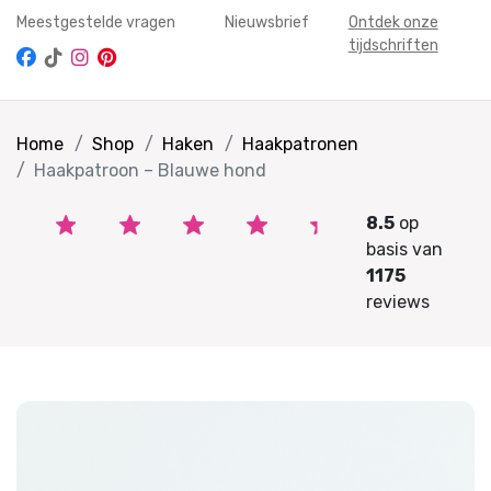
Meestgestelde vragen
Nieuwsbrief
Ontdek onze
tijdschriften
Home
Shop
Haken
Haakpatronen
Haakpatroon – Blauwe hond
8.5
op
basis van
1175
reviews