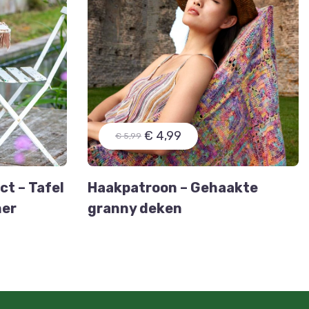
€ 4,99
€ 5,99
t – Tafel
Haakpatroon – Gehaakte
ner
granny deken