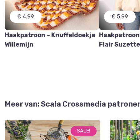
€ 4,99
€ 5,99
Haakpatroon – Knuffeldoekje
Haakpatroon
Willemijn
Flair Suzett
Meer van: Scala Crossmedia patrone
SALE!