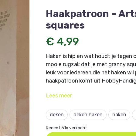
Haakpatroon – Art
squares
€ 4,99
Haken is hip en wat houdt je tegen
mooie rugzak dat je met granny squa
leuk voor iedereen die het haken wil
haakpatroon komt uit HobbyHandig 
Let op: je koopt een download d
Lees
meer
je het PDF bestand kunt downlo
Tip: wil je het bestand niet kwi
deken
deken haken
haken
account aan op Hobbyou.nl zodat j
Recent 51x verkocht