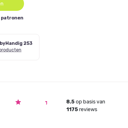
en
 patronen
bbyHandig 253
 producten
8.5
op basis van
1175
reviews