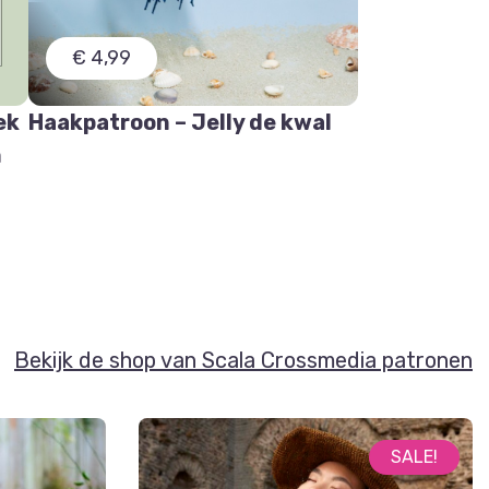
€ 4,99
ek
Haakpatroon – Jelly de kwal
n
Bekijk de shop van Scala Crossmedia patronen
SALE!