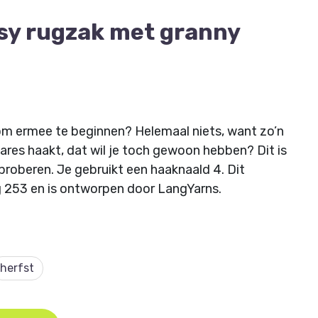
sy rugzak met granny
 om ermee te beginnen? Helemaal niets, want zo’n
res haakt, dat wil je toch gewoon hebben? Dit is
 proberen. Je gebruikt een haaknaald 4. Dit
253 en is ontworpen door LangYarns.
ie je ontvangt door middel van een link waarmee
aden en opslaan.
jtraken? Maak dan tijdens je aankoop een
herfst
e je online artikelen altijd terug kunt vinden.