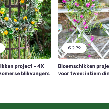
€ 2,99
kken project – 4X
Bloemschikken projec
zomerse blikvangers
voor twee: intiem di