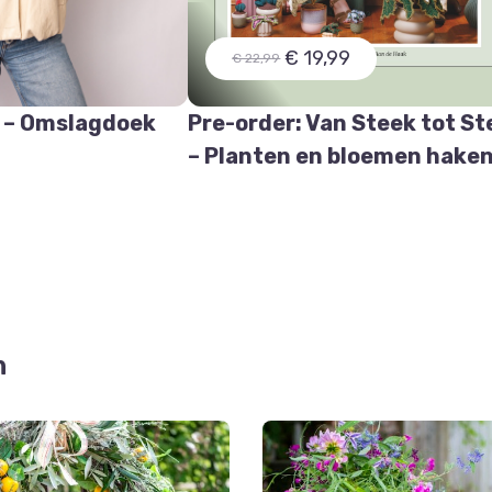
€ 19,99
€ 22,99
 – Omslagdoek
Pre-order: Van Steek tot St
e
– Planten en bloemen hake
n