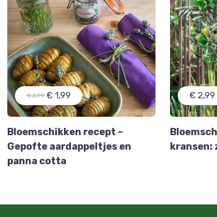
€ 1,99
€ 2,99
€ 2,99
Bloemschikken recept –
Bloemschi
Gepofte aardappeltjes en
kransen: 
panna cotta