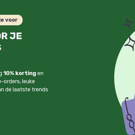
je voor
OR JE
S
ng
10% korting
en
-orders, leuke
an de laatste trends