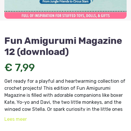
Fun Amigurumi Magazine
12 (download)
€ 7,99
Get ready for a playful and heartwarming collection of
crochet projects! This edition of Fun Amigurumi
Magazine is filled with adorable companions like boxer
Kate, Yo-yo and Davi, the two little monkeys, and the
winged cow Stella. Or spark curiosity in the little ones
with the sensory toys, a lion and some fish, or the
Lees
meer
interactive puzzle snake. And much more! No matter
which project you choose, we hope this issue fills your