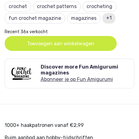
crochet
crochet patterns
crocheting
days with creativity and joy. Happy crocheting!
+1
fun crochet magazine
magazines
Please note that you are purchasing a download
that you will receive by way of a link that allows
Recent 36x verkocht
you to download and save the PDF file.
Toevoegen aan winkelwagen
Tip: don’t want to lose the file? Then create an
account on Hobbyou.nl during your purchase so
you can always find your online items again.
Discover more Fun Amigurumi
magazines
Abonneer je op Fun Amigurumi
1000+ haakpatronen vanaf €2,99
Ruim aanbod aan hobby-tijdschriften.