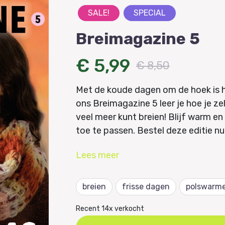
SALE!
SPECIAL
Breimagazine 5
€ 5,99
€ 8,50
Met de koude dagen om de hoek is he
ons Breimagazine 5 leer je hoe je ze
veel meer kunt breien! Blijf warm e
toe te passen. Bestel deze editie nu
Lees
meer
breien
frisse dagen
polswarme
Recent 14x verkocht