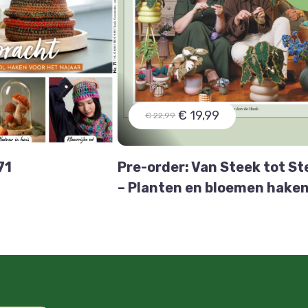
€ 19,99
€ 22,99
71
Pre-order: Van Steek tot St
– Planten en bloemen hake