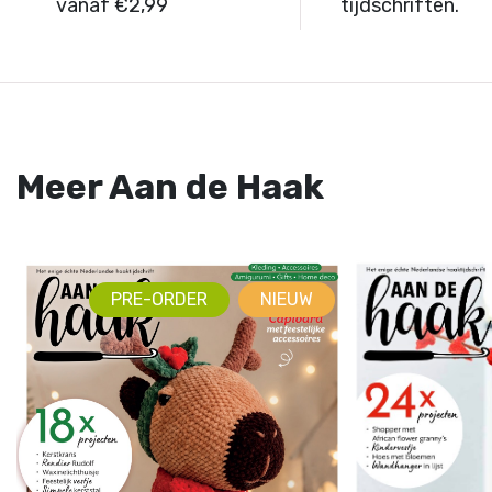
vanaf €2,99
tijdschriften.
Meer Aan de Haak
PRE-ORDER
NIEUW