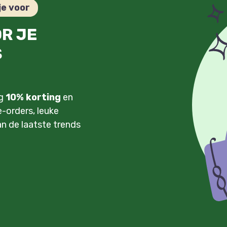
je voor
OR JE
S
ng
10% korting
en
-orders, leuke
an de laatste trends