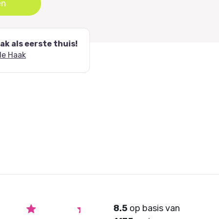
en
k als eerste thuis!
de Haak
8.5
op basis van