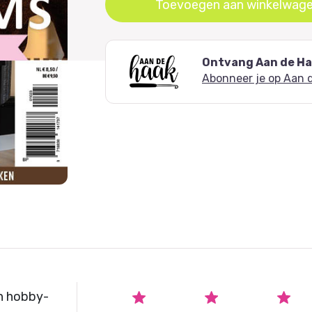
Oorspronkelijke
Huidige
Toevoegen aan winkelwag
prijs
prijs
was:
is:
€ 8,50.
€ 5,99.
Ontvang Aan de Haa
Abonneer je op Aan 
n hobby-