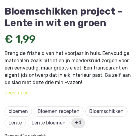
Bloemschikken project –
Lente in wit en groen
€ 1,99
Breng de frisheid van het voorjaar in huis. Eenvoudige
materialen zoals pitriet en jn moederkruid zorgen voor
een eenvoudig, maar groots e ect. Een transparant en
eigentijds ontwerp dat in elk interieur past. Ga zelf aan
de slag met deze drie mini-vazen!
Lees
meer
Dit project komt uit het eerste nummer Bloemschikken
123 bij uitgeverij Scala Crossmedia, met de creatieve
vakmanschap die je al jaren van Ilse kent.
bloemen
Bloemen recepten
Bloemschikken
+4
Lente
Lente bloemen