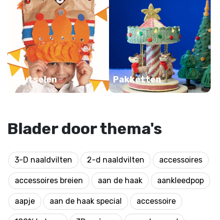
Knutselen
Pakketten
Blader door thema's
3-D naaldvilten
2-d naaldvilten
accessoires
accessoires breien
aan de haak
aankleedpop
aapje
aan de haak special
accessoire