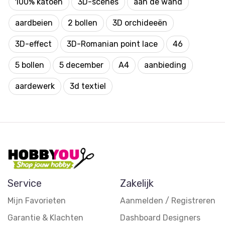
100% katoen
3D-scènes
aan de wand
aardbeien
2 bollen
3D orchideeën
3D-effect
3D-Romanian point lace
46
5 bollen
5 december
A4
aanbieding
aardewerk
3d textiel
Service
Zakelijk
Mijn Favorieten
Aanmelden / Registreren
Garantie & Klachten
Dashboard Designers