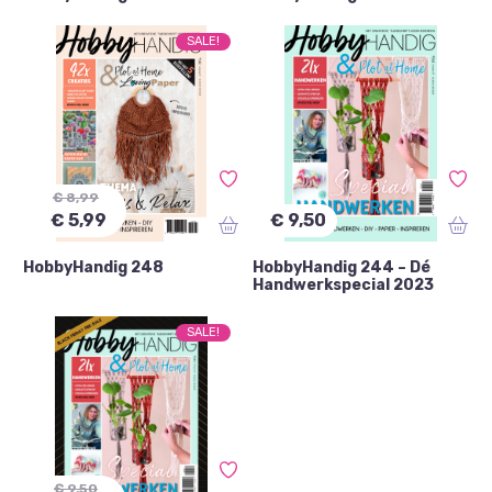
SALE!
€ 8,99
€ 5,99
€ 9,50
HobbyHandig 248
HobbyHandig 244 – Dé
Handwerkspecial 2023
SALE!
€ 9,50