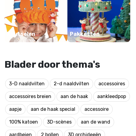
Knutselen
Pakketten
Blader door thema's
3-D naaldvilten
2-d naaldvilten
accessoires
accessoires breien
aan de haak
aankleedpop
aapje
aan de haak special
accessoire
100% katoen
3D-scènes
aan de wand
aardbeien
2 bollen
3D orchideeën