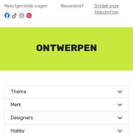
Meestgestelde vragen
Nieuwsbrief
Ontdek onze
tijdschriften
ONTWERPEN
Thema
Kies je thema's
Merk
Kies je thema's
Cadeautips
(1)
Designers
Kerst
(1)
Designers
Hobby