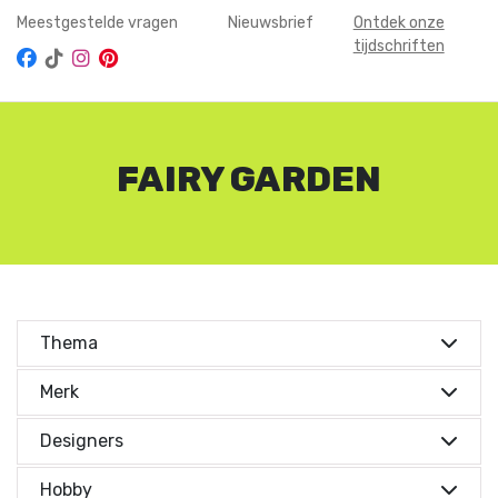
Meestgestelde vragen
Nieuwsbrief
Ontdek onze
tijdschriften
FAIRY GARDEN
Thema
Kies je thema's
Merk
Merken
Kies je thema's
Cadeautips
(1)
Designers
Herfst
(1)
Designers
Merken
Aan de Haak
(1)
Hobby