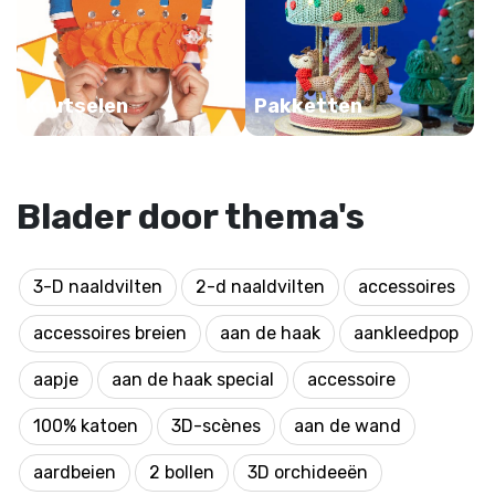
Knutselen
Pakketten
Blader door thema's
3-D naaldvilten
2-d naaldvilten
accessoires
accessoires breien
aan de haak
aankleedpop
aapje
aan de haak special
accessoire
100% katoen
3D-scènes
aan de wand
aardbeien
2 bollen
3D orchideeën