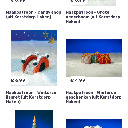
€
6,99
€
6,99
Haakpatroon – Candy shop
Haakpatroon – Grote
(uit Kerstdorp Haken)
cederboom (uit Kerstdorp
Haken)
€
6,99
€
4,99
Haakpatroon – Winterse
Haakpatroon – Winterse
ijspret (uit Kerstdorp
geschenken (uit Kerstdorp
Haken)
Haken)