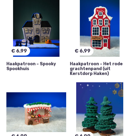
kerstmarkt
kersthuisjes
kersthuisjes haken
boom
kerstboom
kerstboompje
planten
bos
dennenboom
grachtenpand
€
6,99
€
6,99
Haakpatroon – Spooky
kerk
spookhuis
Haakpatroon – Het rode
amsterdam
Spookhuis
grachtenpand (uit
Kerstdorp Haken)
begraafplaats
boshut